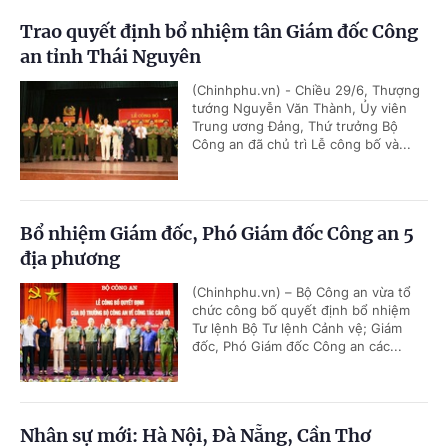
Trao quyết định bổ nhiệm tân Giám đốc Công
an tỉnh Thái Nguyên
(Chinhphu.vn) - Chiều 29/6, Thượng
tướng Nguyễn Văn Thành, Ủy viên
Trung ương Đảng, Thứ trưởng Bộ
Công an đã chủ trì Lễ công bố và...
Bổ nhiệm Giám đốc, Phó Giám đốc Công an 5
địa phương
(Chinhphu.vn) – Bộ Công an vừa tổ
chức công bố quyết định bổ nhiệm
Tư lệnh Bộ Tư lệnh Cảnh vệ; Giám
đốc, Phó Giám đốc Công an các...
Nhân sự mới: Hà Nội, Đà Nẵng, Cần Thơ