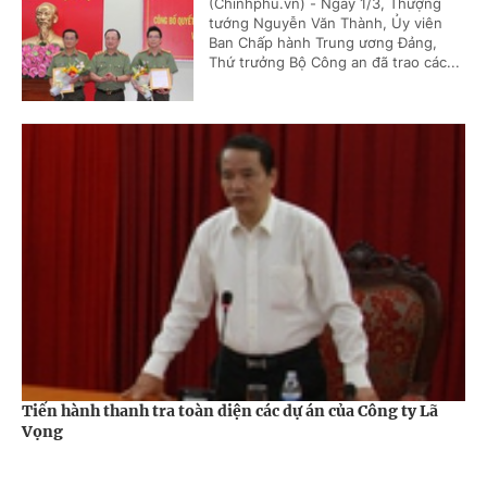
(Chinhphu.vn) - Ngày 1/3, Thượng
tướng Nguyễn Văn Thành, Ủy viên
Ban Chấp hành Trung ương Đảng,
Thứ trưởng Bộ Công an đã trao các...
Tiến hành thanh tra toàn diện các dự án của Công ty Lã
Vọng
Pháp luật -
8 năm trước
Cổng TTĐT Chính phủ
English
中文