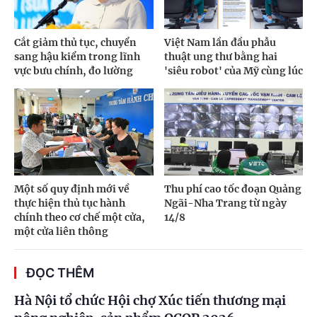
Cắt giảm thủ tục, chuyển
Việt Nam lần đầu phẫu
sang hậu kiểm trong lĩnh
thuật ung thư bằng hai
vực bưu chính, đo lường
'siêu robot' của Mỹ cùng lúc
Một số quy định mới về
Thu phí cao tốc đoạn Quảng
thực hiện thủ tục hành
Ngãi-Nha Trang từ ngày
chính theo cơ chế một cửa,
14/8
một cửa liên thông
ĐỌC THÊM
Hà Nội tổ chức Hội chợ Xúc tiến thương mại