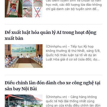
cao điểm tuyển sinh và chuẩn bị năm
học mới, các đối tượng lừa đảo không
chỉ giả danh cán bộ tuyển sinh để...
Đề xuất luật hóa quản lý AI trong hoạt động
xuất bản
(Chinhphu.vn) - Tiếp tục Kỳ họp
không thường lệ thứ Nhất, sáng 5/8,
Quốc hội thảo luận tại tổ về dự án
Luật Hòa giải ở cơ sở (sửa đổi); dự...
Điều chỉnh làn đón dành cho xe công nghệ tại
sân bay Nội Bài
(Chinhphu.vn) - Cảng hàng không
quốc tế Nội Bài thống nhất cùng
công an cửa khẩu điều chỉnh làn đón