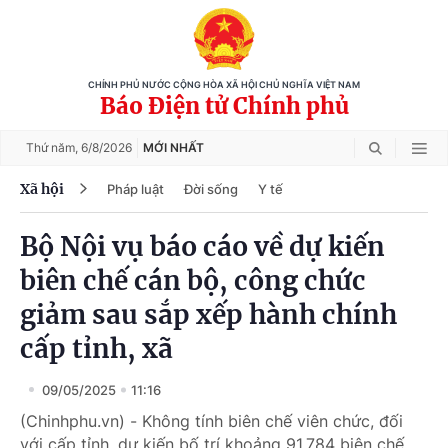
CHÍNH PHỦ NƯỚC CỘNG HÒA XÃ HỘI CHỦ NGHĨA VIỆT NAM
Báo Điện tử Chính phủ
Thứ năm,
6/8/2026
MỚI NHẤT
Xã hội
Pháp luật
Đời sống
Y tế
Bộ Nội vụ báo cáo về dự kiến
biên chế cán bộ, công chức
giảm sau sắp xếp hành chính
cấp tỉnh, xã
09/05/2025
11:16
(Chinhphu.vn) - Không tính biên chế viên chức, đối
với cấp tỉnh, dự kiến bố trí khoảng 91.784 biên chế