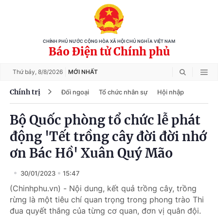
CHÍNH PHỦ NƯỚC CỘNG HÒA XÃ HỘI CHỦ NGHĨA VIỆT NAM
Báo Điện tử Chính phủ
Thứ bảy,
8/8/2026
MỚI NHẤT
Chính trị
Đối ngoại
Tổ chức nhân sự
Hội nhập
Bộ Quốc phòng tổ chức lễ phát
động 'Tết trồng cây đời đời nhớ
ơn Bác Hồ' Xuân Quý Mão
30/01/2023
15:47
(Chinhphu.vn) - Nội dung, kết quả trồng cây, trồng
rừng là một tiêu chí quan trọng trong phong trào Thi
đua quyết thắng của từng cơ quan, đơn vị quân đội.