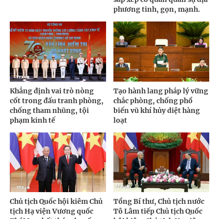
phương tinh, gọn, mạnh.
Khẳng định vai trò nòng
Tạo hành lang pháp lý vững
cốt trong đấu tranh phòng,
chắc phòng, chống phổ
chống tham nhũng, tội
biến vũ khí hủy diệt hàng
phạm kinh tế
loạt
Chủ tịch Quốc hội kiêm Chủ
Tổng Bí thư, Chủ tịch nước
tịch Hạ viện Vương quốc
Tô Lâm tiếp Chủ tịch Quốc