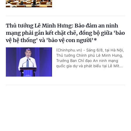
Thủ tướng Lê Minh Hưng: Bảo đảm an ninh
mạng phải gắn kết chặt chẽ, đồng bộ giữa 'bảo
vệ hệ thống' và 'bảo vệ con người'*
(Chinhphu.vn) - Sáng 6/8, tại Hà Nội,
Thủ tướng Chính phủ Lê Minh Hưng,
Trưởng Ban Chỉ đạo An ninh mạng
quốc gia dự và phát biểu tại Lễ Mít...
Toàn văn phát biểu của Thường trực Ban Bí
Cổng TTĐT Chính phủ
English
中文
thư Trần Cẩm Tú tại Phiên họp toàn thể về đối
ngoại Đảng và đối ngoại nhân dân
Trang chủ
Media
Tin nóng
Thông tin
(Chinhphu.vn) - Sáng 5/8, tại Hà Nội,
trong khuôn khổ Hội nghị Ngoại giao
lần thứ 33, Ủy viên Bộ Chính trị,