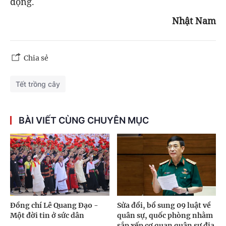
động.
Nhật Nam
Chia sẻ
Tết trồng cây
BÀI VIẾT CÙNG CHUYÊN MỤC
Đồng chí Lê Quang Đạo -
Sửa đổi, bổ sung 09 luật về
Một đời tin ở sức dân
quân sự, quốc phòng nhằm
sắp xếp cơ quan quân sự địa