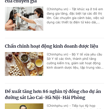
của chuyên gia
(Chinhphu.vn) - Tật khúc xạ ở trẻ em
đang gia tăng, đặc biệt tại các đô thị
lớn. Các chuyên gia cảnh báo, việc sử
dụng các thiết bị điện tử kéo dài,...
Chấn chỉnh hoạt động kinh doanh dược liệu
(Chinhphu.vn) - Bộ Y tế vừa yêu cầu
Sở Y tế các tỉnh, thành phố tăng
cường kiểm tra, giám sát hoạt động
kinh doanh dược liệu, tập trung vào...
Đề xuất tăng hơn 86 nghìn tỷ đồng cho dự án
đường sắt Lào Cai-Hà Nội-Hải Phòng
(Chinhphu.vn) - Tiếp tục Kỳ họp