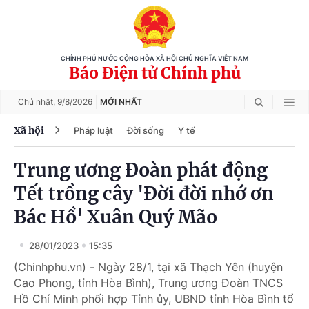
CHÍNH PHỦ NƯỚC CỘNG HÒA XÃ HỘI CHỦ NGHĨA VIỆT NAM
Báo Điện tử Chính phủ
Chủ nhật,
9/8/2026
MỚI NHẤT
Xã hội
Pháp luật
Đời sống
Y tế
Trung ương Đoàn phát động
Tết trồng cây 'Đời đời nhớ ơn
Bác Hồ' Xuân Quý Mão
28/01/2023
15:35
(Chinhphu.vn) - Ngày 28/1, tại xã Thạch Yên (huyện
Cao Phong, tỉnh Hòa Bình), Trung ương Đoàn TNCS
Hồ Chí Minh phối hợp Tỉnh ủy, UBND tỉnh Hòa Bình tổ