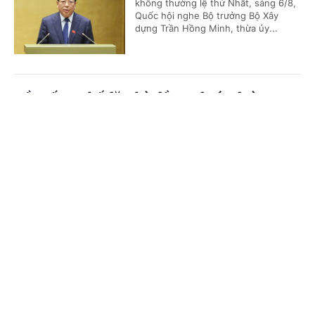
không thường lệ thứ Nhất, sáng 6/8,
Quốc hội nghe Bộ trưởng Bộ Xây
dựng Trần Hồng Minh, thừa ủy...
Đề xuất cơ chế đặc thù đầu tư dự án đường
Vành đai 5-Vùng Thủ đô Hà Nội
Cổng TTĐT Chính phủ
English
中文
(Chinhphu.vn) - Tiếp tục chương
trình Kỳ họp không thường lệ thứ
Trang chủ
Media
Tin nóng
Thông tin
Nhất, sáng 6/8, Quốc hội nghe Tờ
trình và Báo cáo thẩm tra dự án...
Chuyên mục
Mưa lũ tràn về trong đêm, quốc lộ 6 qua Sơn
CHÍNH TRỊ
KINH TẾ
La sạt lở nghiêm trọng
VĂN HÓA
XÃ HỘI
(Chinhphu.vn) - Nước lũ tràn về
trong đêm khiến nhiều xã dọc khu
KHOA GIÁO
QUỐC TẾ
vực quốc lộ 6 trên địa bàn tỉnh Sơn