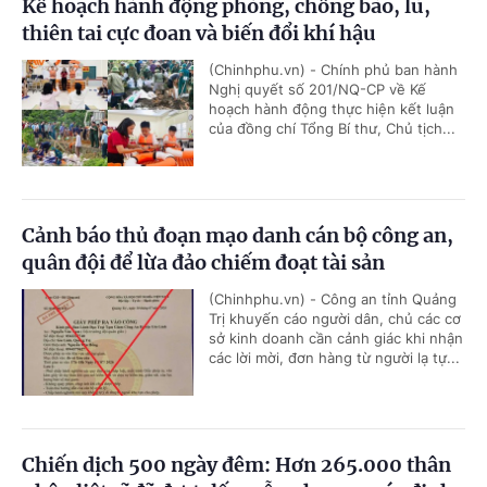
Kế hoạch hành động phòng, chống bão, lũ,
thiên tai cực đoan và biến đổi khí hậu
(Chinhphu.vn) - Chính phủ ban hành
Nghị quyết số 201/NQ-CP về Kế
hoạch hành động thực hiện kết luận
của đồng chí Tổng Bí thư, Chủ tịch...
Cảnh báo thủ đoạn mạo danh cán bộ công an,
quân đội để lừa đảo chiếm đoạt tài sản
(Chinhphu.vn) - Công an tỉnh Quảng
Trị khuyến cáo người dân, chủ các cơ
sở kinh doanh cần cảnh giác khi nhận
các lời mời, đơn hàng từ người lạ tự...
Chiến dịch 500 ngày đêm: Hơn 265.000 thân