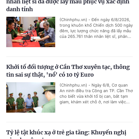
nhân liệt sĩ đã được lấy mẫu phục vụ xác định
danh tính
(Chinhphu.vn) - Đến ngày 6/8/2026,
trong khuôn khổ Chiến dịch 500 ngày
đêm, lực lượng chức năng đã lấy mẫu
của 265.761 thân nhân liệt sĩ, phân...
Khởi tố đối tượng ở Cần Thơ xuyên tạc, thông
tin sai sự thật, 'nổ' có 10 tỷ Euro
(Chinhphu.vn) - Ngày 6/8, Cơ quan
An ninh điều tra Công an TP. Cần Thơ
cho biết vừa khởi tố bị can, bắt tạm
giam, khám xét chỗ ở, nơi làm việc...
Tỷ lệ tật khúc xạ ở trẻ gia tăng: Khuyến nghị