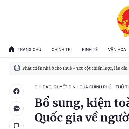
Phát triển kinh tế nhà nước trong kỷ nguyên mới
100 ngày xử lý các điểm nghẽn về chuyển đổi số
TRANG CHỦ
CHÍNH TRỊ
KINH TẾ
VĂN HÓA
Phát triển nhà ở cho thuê - Trụ cột chiến lược, lâu dài
Phát triển kinh tế nhà nước trong kỷ nguyên mới
CHỈ ĐẠO, QUYẾT ĐỊNH CỦA CHÍNH PHỦ - THỦ 
Bổ sung, kiện to
Quốc gia về ngườ