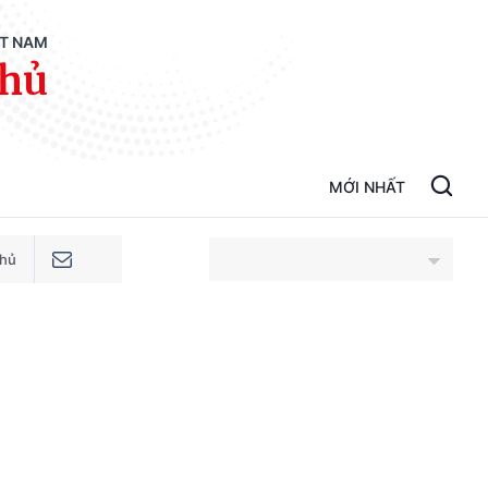
ỆT NAM
phủ
MỚI NHẤT
phủ
An Giang
Bắc Ninh
Cao Bằng