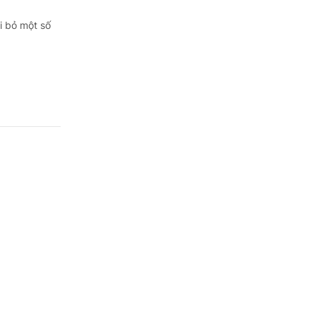
i bỏ một số
ính trên
điện tử vừa
.