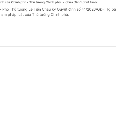
định của Chính phủ - Thủ tướng Chính phủ
chưa đến 1 phút trước
 - Phó Thủ tướng Lê Tiến Châu ký Quyết định số 41/2026/QĐ-TTg bã
hạm pháp luật của Thủ tướng Chính phủ.
 mới về tiếp nhận, giải quyết thủ tục hành ch
g điện tử
định của Chính phủ - Thủ tướng Chính phủ
21 giờ trước
- Quy trình tiếp nhận, giải quyết thủ tục hành chính trên môi trường 
a theo quy định mới tại Nghị định số 310/2026/NĐ-CP của Chính phủ