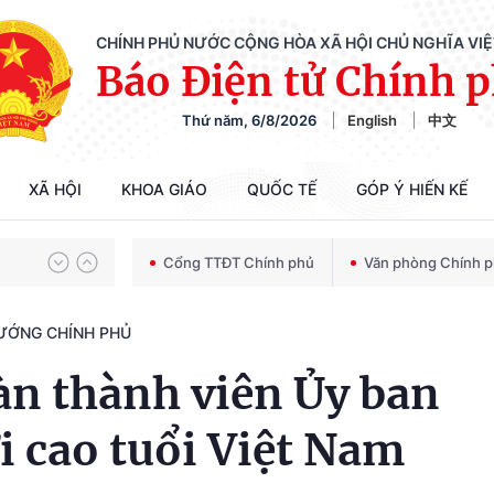
CHÍNH PHỦ NƯỚC CỘNG HÒA XÃ HỘI CHỦ NGHĨA VI
Báo Điện tử Chính 
Thứ năm, 6/8/2026
English
中文
Chiến dịch 500 ngày đêm tìm kiếm, quy tập và xác định danh tính hài cốt liệt sĩ
XÃ HỘI
KHOA GIÁO
QUỐC TẾ
GÓP Ý HIẾN KẾ
Bảo vệ nền tảng tư tưởng của Đảng trong kỷ nguyên phát triển mới
Cổng TTĐT Chính phủ
Văn phòng Chính 
TƯỚNG CHÍNH PHỦ
Chiến dịch 500 ngày đêm tìm kiếm, quy tập và xác định danh tính hài cốt liệt sĩ
àn thành viên Ủy ban
i cao tuổi Việt Nam