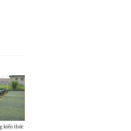
Quảng Ngãi
Quảng Ninh
Quảng Trị
Sơn La
Thanh Hóa
Thái Nguyên
Thừa Thiên Huế
Tuyên Quang
Tây Ninh
Vĩnh Long
g kiến thức