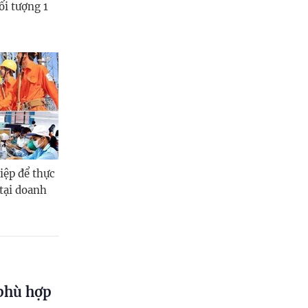
ối tượng 1
iệp để thực
 tại doanh
 phù hợp