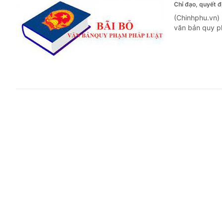
Chỉ đạo, quyết 
(Chinhphu.vn)
văn bản quy p
Quy trình
môi trườn
Chỉ đạo, quyết 
(Chinhphu.vn) 
được chỉnh sử