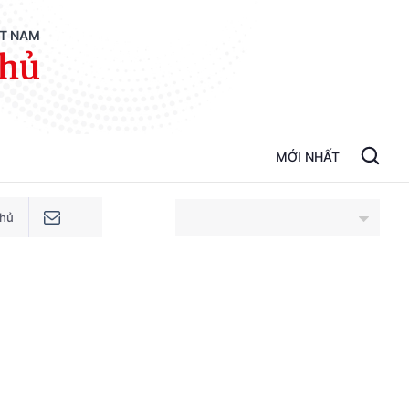
ỆT NAM
phủ
MỚI NHẤT
phủ
An Giang
Bắc Ninh
Cao Bằng