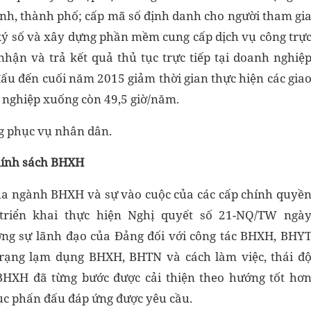
c tỉnh, thành phố; cấp mã số định danh cho người tham gi
ký số và xây dựng phần mềm cung cấp dịch vụ công trự
nhận và trả kết quả thủ tục trực tiếp tại doanh nghiệ
ấu đến cuối năm 2015 giảm thời gian thực hiện các gia
 nghiệp xuống còn 49,5 giờ/năm.
ng phục vụ nhân dân.
chính sách BHXH
ủa ngành BHXH và sự vào cuộc của các cấp chính quyề
triển khai thực hiện Nghị quyết số 21-NQ/TW ngà
ường sự lãnh đạo của Đảng đối với công tác BHXH, BHY
trạng lạm dụng BHXH, BHTN và cách làm việc, thái đ
BHXH đã từng bước được cải thiện theo hướng tốt hơ
tục phấn đấu đáp ứng được yêu cầu.