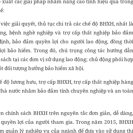
 xuất các giải pháp nhằm nâng cao tính hiệu quả tron
ể:
việc giải quyết, thủ tục chi trả các chế độ BHXH, nhất l
động, bệnh nghề nghiệp và trợ cấp thất nghiệp bảo đả
định, bảo đảm quyền lợi cho người lao động, đồng thờ
lợi bảo hiểm. Trong đó, chú trọng công tác hướng dẫ
sách tại các đơn vị sử dụng lao động; chủ động phối hợ
ốt đối tượng hưởng bảo hiểm xã hội.
hế độ lương hưu, trợ cấp BHXH, trợ cấp thất nghiệp hàn
a Nhà nước nhằm bảo đảm tính chuyên nghiệp và an toà
hiện chính sách BHXH trên nguyên tắc đơn giản, dễ dàng
ủ quyền lợi của người tham gia. Trong năm 2015, BHX
m quản lý nghiệp vụ của ngành để đưa vào sử dụng th