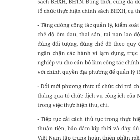
sách BHXH, BHTN. Đồng thời, cũng đã đề
tổ chức thực hiện chính sách BHXH, cụ th
- Tăng cường công tác quản lý, kiểm soát 
chế độ ốm đau, thai sản, tai nạn lao 
đúng đối tượng, đúng chế độ theo quy 
ngăn chặn các hành vi lạm dụng, trục 
nghiệp vụ cho cán bộ làm công tác chính 
với chính quyền địa phương để quản lý t
- Đổi mới phương thức tổ chức chi trả c
tháng qua tổ chức dịch vụ công ích củ
trong việc thực hiện thu, chi.
- Tiếp tục cải cách thủ tục trong thực 
thuận tiện, bảo đảm kịp thời và đầy đ
Việt Nam tập trung hoàn thiện phần mề