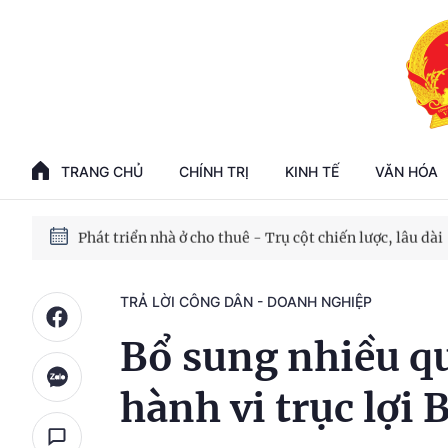
Phát triển kinh tế nhà nước trong kỷ nguyên mới
100 ngày xử lý các điểm nghẽn về chuyển đổi số
TRANG CHỦ
CHÍNH TRỊ
KINH TẾ
VĂN HÓA
Phát triển nhà ở cho thuê - Trụ cột chiến lược, lâu dài
Phát triển kinh tế nhà nước trong kỷ nguyên mới
TRẢ LỜI CÔNG DÂN - DOANH NGHIỆP
Bổ sung nhiều q
hành vi trục lợi