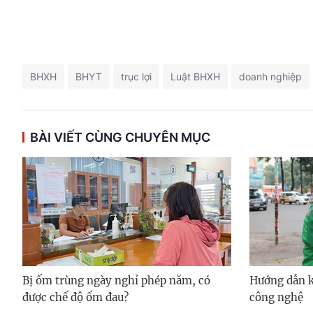
BHXH
BHYT
trục lợi
Luật BHXH
doanh nghiệp
BÀI VIẾT CÙNG CHUYÊN MỤC
Bị ốm trùng ngày nghỉ phép năm, có
Hướng dẫn kh
được chế độ ốm đau?
công nghệ