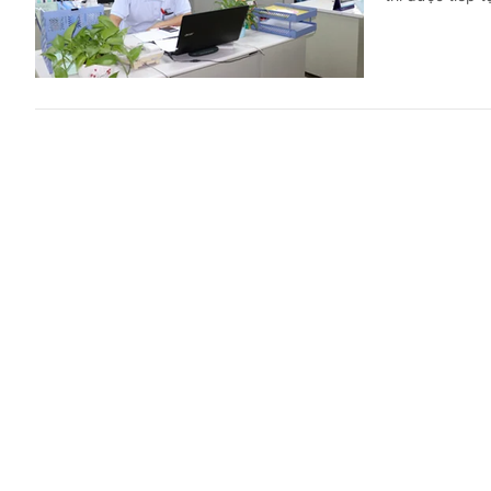
Mức hưởng
Trả lời công dân
(Chinhphu.vn) 
liễu Trung ươn
Có được t
2026?
Trả lời công dân