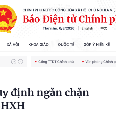
CHÍNH PHỦ NƯỚC CỘNG HÒA XÃ HỘI CHỦ NGHĨA VI
Báo Điện tử Chính 
Thứ năm, 6/8/2026
English
中文
Chiến dịch 500 ngày đêm tìm kiếm, quy tập và xác định danh tính hài cốt liệt sĩ
XÃ HỘI
KHOA GIÁO
QUỐC TẾ
GÓP Ý HIẾN KẾ
Bảo vệ nền tảng tư tưởng của Đảng trong kỷ nguyên phát triển mới
Cổng TTĐT Chính phủ
Văn phòng Chính 
Chiến dịch 500 ngày đêm tìm kiếm, quy tập và xác định danh tính hài cốt liệt sĩ
uy định ngăn chặn
 BHXH