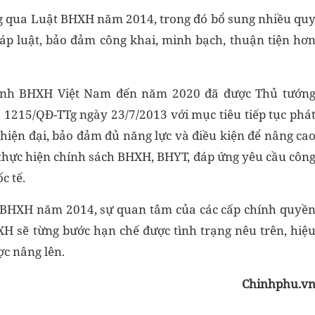
ng qua Luật BHXH năm 2014, trong đó bổ sung nhiều qu
áp luật, bảo đảm công khai, minh bạch, thuận tiện hơ
ngành BHXH Việt Nam đến năm 2020 đã được Thủ tướn
 1215/QĐ-TTg ngày 23/7/2013 với mục tiêu tiếp tục phá
iện đại, bảo đảm đủ năng lực và điều kiện để nâng ca
 thực hiện chính sách BHXH, BHYT, đáp ứng yêu cầu côn
c tế.
t BHXH năm 2014, sự quan tâm của các cấp chính quyề
H sẽ từng bước hạn chế được tình trạng nêu trên, hiệ
ợc nâng lên.
Chinhphu.v