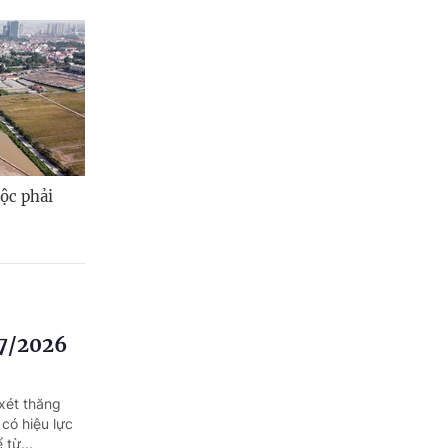
ộc phải
/7/2026
xét thăng
có hiệu lực
 từ...