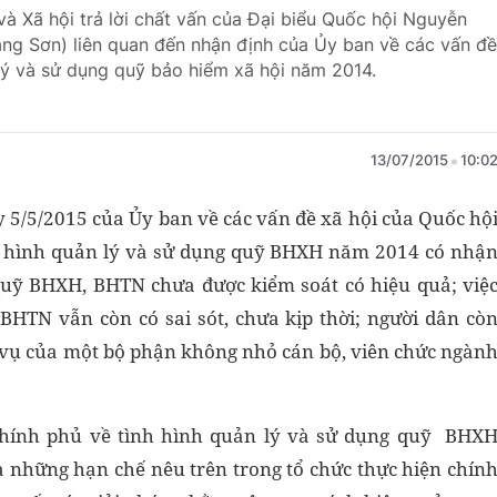
à Xã hội trả lời chất vấn của Đại biểu Quốc hội Nguyễn
ng Sơn) liên quan đến nhận định của Ủy ban về các vấn đề
 lý và sử dụng quỹ bảo hiểm xã hội năm 2014.
13/07/2015
10:0
5/5/2015 của Ủy ban về các vấn đề xã hội của Quốc hộ
h hình quản lý và sử dụng quỹ BHXH năm 2014 có nhậ
 quỹ BHXH, BHTN chưa được kiểm soát có hiệu quả; việ
 BHTN vẫn còn có sai sót, chưa kịp thời; người dân cò
c vụ của một bộ phận không nhỏ cán bộ, viên chức ngàn
 Chính phủ về tình hình quản lý và sử dụng quỹ BHX
 những hạn chế nêu trên trong tổ chức thực hiện chín