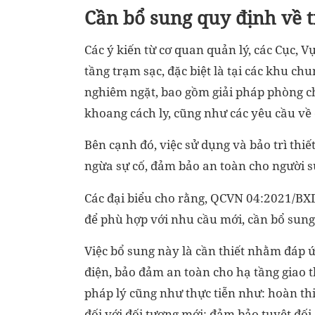
Cần bổ sung quy định về t
Các ý kiến từ cơ quan quản lý, các Cục, 
tầng trạm sạc, đặc biệt là tại các khu chu
nghiêm ngặt, bao gồm giải pháp phòng ch
khoang cách ly, cũng như các yêu cầu về 
Bên cạnh đó, việc sử dụng và bảo trì thiế
ngừa sự cố, đảm bảo an toàn cho người sử 
Các đại biểu cho rằng, QCVN 04:2021/BXD 
để phù hợp với nhu cầu mới, cần bổ sung
Việc bổ sung này là cần thiết nhằm đáp 
điện, bảo đảm an toàn cho hạ tầng giao t
pháp lý cũng như thực tiễn như: hoàn th
đối với đối tượng mới; đảm bảo tuyệt đố