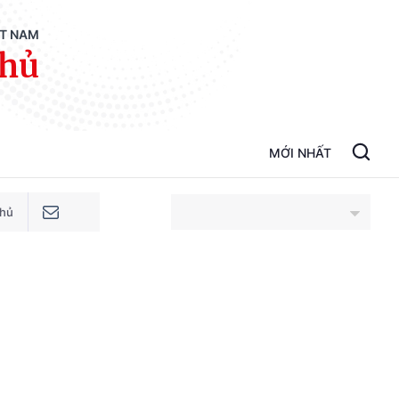
ỆT NAM
phủ
MỚI NHẤT
phủ
An Giang
Bắc Ninh
Cao Bằng