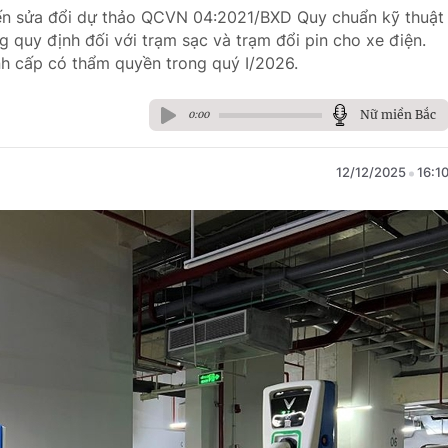
iến sửa đổi dự thảo QCVN 04:2021/BXD Quy chuẩn kỹ thuật
 quy định đối với trạm sạc và trạm đổi pin cho xe điện.
ình cấp có thẩm quyền trong quý I/2026.
Nữ miền Bắc
0:00
12/12/2025
16:1