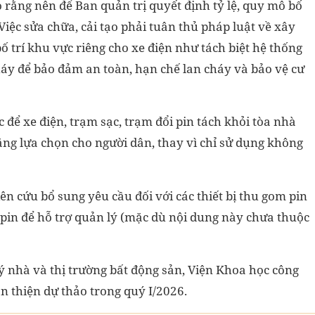
 rằng nên để Ban quản trị quyết định tỷ lệ, quy mô bố
 Việc sửa chữa, cải tạo phải tuân thủ pháp luật về xây
 trí khu vực riêng cho xe điện như tách biệt hệ thống
cháy để bảo đảm an toàn, hạn chế lan cháy và bảo vệ cư
để xe điện, trạm sạc, trạm đổi pin tách khỏi tòa nhà
 tăng lựa chọn cho người dân, thay vì chỉ sử dụng không
n cứu bổ sung yêu cầu đối với các thiết bị thu gom pin
 pin để hỗ trợ quản lý (mặc dù nội dung này chưa thuộc
 nhà và thị trường bất động sản, Viện Khoa học công
n thiện dự thảo trong quý I/2026.