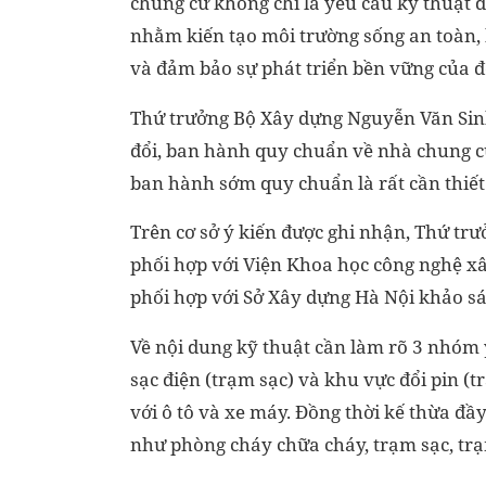
chung cư không chỉ là yêu cầu kỹ thuật đ
nhằm kiến tạo môi trường sống an toàn, h
và đảm bảo sự phát triển bền vững của đô
Thứ trưởng Bộ Xây dựng Nguyễn Văn Sinh 
đổi, ban hành quy chuẩn về nhà chung cư 
ban hành sớm quy chuẩn là rất cần thiết
Trên cơ sở ý kiến được ghi nhận, Thứ trư
phối hợp với Viện Khoa học công nghệ xâ
phối hợp với Sở Xây dựng Hà Nội khảo sát
Về nội dung kỹ thuật cần làm rõ 3 nhóm y
sạc điện (trạm sạc) và khu vực đổi pin (
với ô tô và xe máy. Đồng thời kế thừa đ
như phòng cháy chữa cháy, trạm sạc, trạ