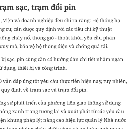
rạm sạc, trạm đổi pin
Vụ, Viện và doanh nghiệp đều chỉ ra rằng: Hệ thống hạ
ng cư, cần được quy định với các tiêu chí kỹ thuật
ống cháy nổ, thông gió - thoát khói, yêu cầu phân
quy mô, bảo vệ hệ thống điện và chống quá tải.
t bị sạc, pin cũng cần có hướng dẫn chi tiết nhằm ngăn
dụng, thiết bị và công trình.
vẫn đáp ứng tốt yêu cầu thực tiễn hiện nay, tuy nhiên,
 quy định về trạm sạc và trạm đổi pin.
ứng sự phát triển của phương tiện giao thông sử dụng
hông xanh trong tương lai và xuất phát từ các yêu cầu
iện khung pháp lý; nâng cao hiệu lực quản lý Nhà nước
i an toàn phòng cháy, chữa cháy và an toàn sinh mạng