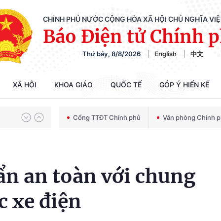
CHÍNH PHỦ NƯỚC CỘNG HÒA XÃ HỘI CHỦ NGHĨA VI
Báo Điện tử Chính 
Thứ bảy, 8/8/2026
English
中文
Chiến dịch 500 ngày đêm tìm kiếm, quy tập và xác định danh tính hài cốt liệt sĩ
XÃ HỘI
KHOA GIÁO
QUỐC TẾ
GÓP Ý HIẾN KẾ
Bảo vệ nền tảng tư tưởng của Đảng trong kỷ nguyên phát triển mới
Cổng TTĐT Chính phủ
Văn phòng Chính 
Chiến dịch 500 ngày đêm tìm kiếm, quy tập và xác định danh tính hài cốt liệt sĩ
ẩn an toàn với chung
c xe điện