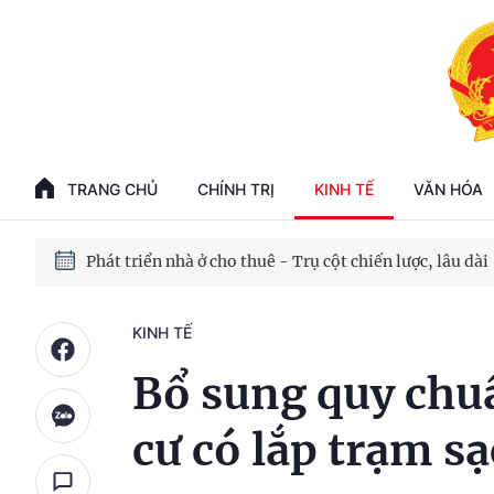
Phát triển kinh tế nhà nước trong kỷ nguyên mới
100 ngày xử lý các điểm nghẽn về chuyển đổi số
TRANG CHỦ
CHÍNH TRỊ
KINH TẾ
VĂN HÓA
Phát triển nhà ở cho thuê - Trụ cột chiến lược, lâu dài
Phát triển kinh tế nhà nước trong kỷ nguyên mới
KINH TẾ
Bổ sung quy chu
cư có lắp trạm sạ