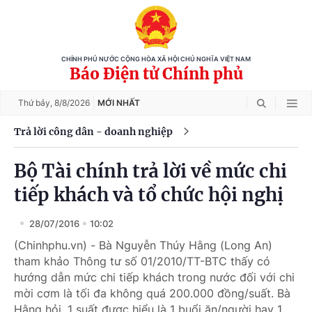
CHÍNH PHỦ NƯỚC CỘNG HÒA XÃ HỘI CHỦ NGHĨA VIỆT NAM
Báo Điện tử Chính phủ
Thứ bảy,
8/8/2026
MỚI NHẤT
Trả lời công dân - doanh nghiệp
Bộ Tài chính trả lời về mức chi
tiếp khách và tổ chức hội nghị
28/07/2016
10:02
(Chinhphu.vn) - Bà Nguyễn Thúy Hằng (Long An)
tham khảo Thông tư số 01/2010/TT-BTC thấy có
hướng dẫn mức chi tiếp khách trong nước đối với chi
mời cơm là tối đa không quá 200.000 đồng/suất. Bà
Hằng hỏi, 1 suất được hiểu là 1 buổi ăn/người hay 1