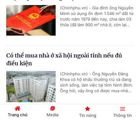
(Chinhphu.vn) - Gia đình ông Nguyễn
Minh sử dụng ổn định 1.546 m² đất từ
trước năm 1979 đến nay, chia làm 03
thửa (đã làm 900 m² nhà ở, còn lại...
Có thể mua nhà ở xã hội ngoài tỉnh nếu đủ
điều kiện
(Chinhphu.vn) - Ông Nguyễn Đăng
Khoa có hộ khẩu thường trú và đang
sinh sống, làm việc tại tỉnh Ninh Bình.
Ông hỏi, vậy ông có được mua nhà...
Trang chủ
Media
Tin nóng
Thông tin
Người ở xã an toàn khu đi làm công ty có được
miễn đóng BHYT?
Cổng TTĐT Chính phủ
English
中文
(Chinhphu.vn) - Ông Hường Mạnh