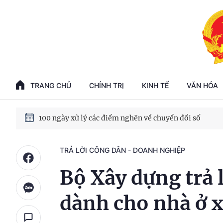
Phát triển kinh tế nhà nước trong kỷ nguyên mới
TRANG CHỦ
CHÍNH TRỊ
KINH TẾ
VĂN HÓA
100 ngày xử lý các điểm nghẽn về chuyển đổi số
Phát triển nhà ở cho thuê - Trụ cột chiến lược, lâu dài
TRẢ LỜI CÔNG DÂN - DOANH NGHIỆP
Phát triển kinh tế nhà nước trong kỷ nguyên mới
Bộ Xây dựng trả 
dành cho nhà ở x