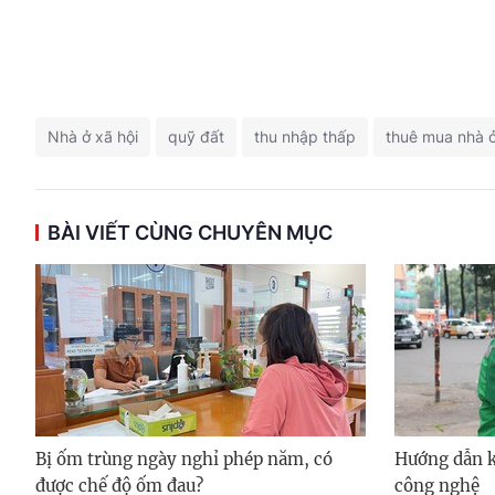
Nhà ở xã hội
quỹ đất
thu nhập thấp
thuê mua nhà ở
BÀI VIẾT CÙNG CHUYÊN MỤC
Bị ốm trùng ngày nghỉ phép năm, có
Hướng dẫn kh
được chế độ ốm đau?
công nghệ