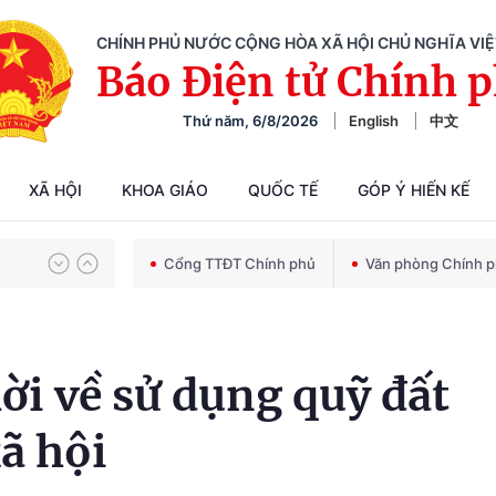
CHÍNH PHỦ NƯỚC CỘNG HÒA XÃ HỘI CHỦ NGHĨA VI
Báo Điện tử Chính 
Thứ năm, 6/8/2026
English
中文
Chiến dịch 500 ngày đêm tìm kiếm, quy tập và xác định danh tính hài cốt liệt sĩ
XÃ HỘI
KHOA GIÁO
QUỐC TẾ
GÓP Ý HIẾN KẾ
Cổng TTĐT Chính phủ
Văn phòng Chính 
Bảo vệ nền tảng tư tưởng của Đảng trong kỷ nguyên phát triển mới
lời về sử dụng quỹ đất
Chiến dịch 500 ngày đêm tìm kiếm, quy tập và xác định danh tính hài cốt liệt sĩ
ã hội