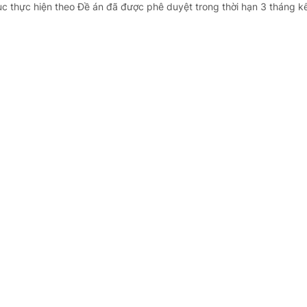
tục thực hiện theo Đề án đã được phê duyệt trong thời hạn 3 tháng kể
 BHYT khi khám trái tuyến tại bệnh viện tr
 - doanh nghiệp
31 phút trước
- Ông nội của bà Phạm Thu là thương binh, khám bệnh trái tuyến tại
g.
ruy lĩnh chênh lệch phụ cấp khu vực từ đầu 