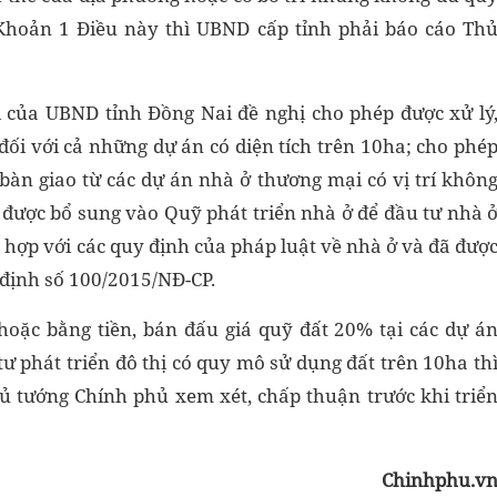
Khoản 1 Điều này thì UBND cấp tỉnh phải báo cáo Th
ị của UBND tỉnh Đồng Nai đề nghị cho phép được xử lý
đối với cả những dự án có diện tích trên 10ha; cho phé
àn giao từ các dự án nhà ở thương mại có vị trí khôn
 được bổ sung vào Quỹ phát triển nhà ở để đầu tư nhà 
hù hợp với các quy định của pháp luật về nhà ở và đã đượ
 định số 100/2015/NĐ-CP.
hoặc bằng tiền, bán đấu giá quỹ đất 20% tại các dự á
ư phát triển đô thị có quy mô sử dụng đất trên 10ha th
ủ tướng Chính phủ xem xét, chấp thuận trước khi triể
Chinhphu.v