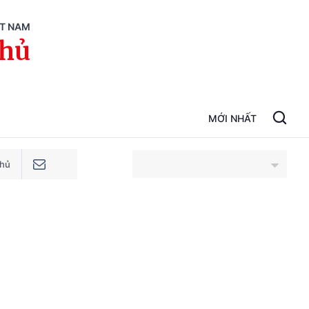
ỆT NAM
phủ
MỚI NHẤT
phủ
An Giang
Bắc Ninh
Cao Bằng