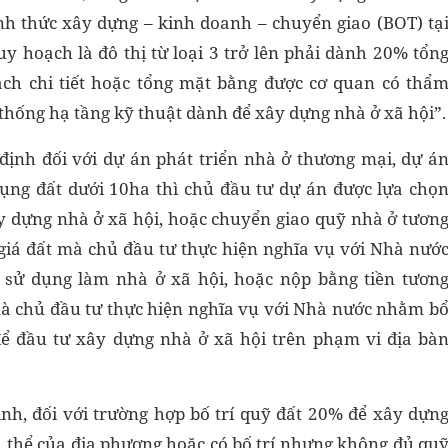
nh thức xây dựng – kinh doanh – chuyển giao (BOT) tạ
quy hoạch là đô thị từ loại 3 trở lên phải dành 20% tổn
oạch chi tiết hoặc tổng mặt bằng được cơ quan có thẩ
thống hạ tầng kỹ thuật dành để xây dựng nhà ở xã hội”.
định đối với dự án phát triển nhà ở thương mại, dự á
dụng đất dưới 10ha thì chủ đầu tư dự án được lựa chọ
y dựng nhà ở xã hội, hoặc chuyển giao quỹ nhà ở tươn
 giá đất mà chủ đầu tư thực hiện nghĩa vụ với Nhà nướ
 sử dụng làm nhà ở xã hội, hoặc nộp bằng tiền tươn
 mà chủ đầu tư thực hiện nghĩa vụ với Nhà nước nhằm b
ể đầu tư xây dựng nhà ở xã hội trên phạm vi địa bà
ịnh, đối với trường hợp bố trí quỹ đất 20% để xây dựn
ụ thể của địa phương hoặc có bố trí nhưng không đủ qu