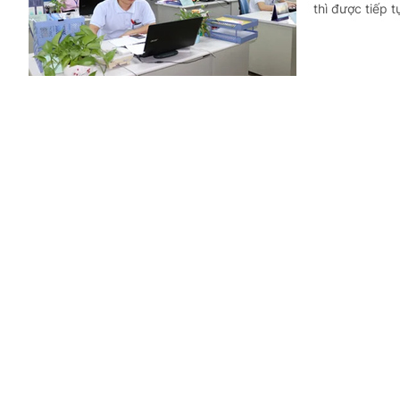
thì được tiếp 
Mức hưởng
Trả lời công dân
(Chinhphu.vn) 
liễu Trung ươn
Có được t
2026?