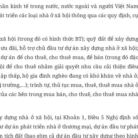
phần kinh tế trong nước, nước ngoài và người Việt Na
t triển các loại nhà ở xã hội thông qua các quy định, c
xã hội (trong đó có hình thức BT); quỹ đất để xây dựn
 ưu đãi, hỗ trợ chủ đầu tư dự án xây dựng nhà ở xã hội
 dự án để cho thuê, cho thuê mua, để bán (trong đó đặ
hội để cho thuê nhằm giải quyết nhu cầu cải thiện điề
hập thấp, hộ gia đình nghèo đang có khó khăn về nhà ở
ị trường,…); trình tự, thủ tục mua, thuê, thuê mua nhà 
 của các bên trong mua bán, cho thuê, cho thuê mua nh
y dựng nhà ở xã hội, tại Khoản 1, Điều 5 Nghị định s
ư dự án phát triển nhà ở thương mại, dự án đầu tư phá
ện tích đất (bao gồm cả dự án đầu tư xây dựng theo hìn