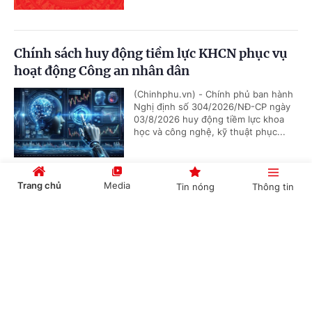
Chính sách huy động tiềm lực KHCN phục vụ
hoạt động Công an nhân dân
(Chinhphu.vn) - Chính phủ ban hành
Nghị định số 304/2026/NĐ-CP ngày
03/8/2026 huy động tiềm lực khoa
học và công nghệ, kỹ thuật phục...
Trang chủ
Media
Tin nóng
Thông tin
Danh mục dịch vụ sự nghiệp công sử dụng
ngân sách nhà nước trong lĩnh vực khoa học
Cổng TTĐT Chính phủ
English
中文
và công nghệ
(Chinhphu.vn) - Phó Thủ tướng Hồ
Quốc Dũng ký Quyết định số
1481/QĐ-TTg ngày 4/8/2026 ban
hành Danh mục dịch vụ sự nghiệp...