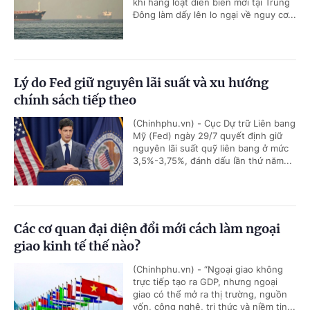
khi hàng loạt diễn biến mới tại Trung
Đông làm dấy lên lo ngại về nguy cơ...
Lý do Fed giữ nguyên lãi suất và xu hướng
chính sách tiếp theo
(Chinhphu.vn) - Cục Dự trữ Liên bang
Mỹ (Fed) ngày 29/7 quyết định giữ
nguyên lãi suất quỹ liên bang ở mức
3,5%-3,75%, đánh dấu lần thứ năm...
Các cơ quan đại diện đổi mới cách làm ngoại
giao kinh tế thế nào?
(Chinhphu.vn) - “Ngoại giao không
trực tiếp tạo ra GDP, nhưng ngoại
giao có thể mở ra thị trường, nguồn
vốn, công nghệ, tri thức và niềm tin...