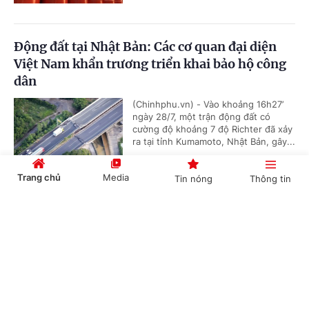
Động đất tại Nhật Bản: Các cơ quan đại diện
Việt Nam khẩn trương triển khai bảo hộ công
dân
(Chinhphu.vn) - Vào khoảng 16h27’
ngày 28/7, một trận động đất có
cường độ khoảng 7 độ Richter đã xảy
ra tại tỉnh Kumamoto, Nhật Bản, gây...
Trang chủ
Media
Tin nóng
Thông tin
Tám khoảng trống và 4 giải pháp chính từ
Cổng TTĐT Chính phủ
English
中文
Chiến lược dữ liệu lớn quốc gia đầu tiên của
Thái Lan
(Chinhphu.vn) - Ngày 27/7, Nội các
Thái Lan đã thông qua dự thảo Chiến
lược thúc đẩy sử dụng Dữ liệu lớn
Chuyên mục
(Big Data) giai đoạn 2025-2027 do...