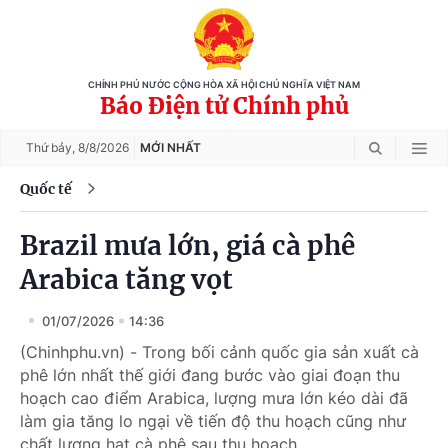
CHÍNH PHỦ NƯỚC CỘNG HÒA XÃ HỘI CHỦ NGHĨA VIỆT NAM
Báo Điện tử Chính phủ
Thứ bảy,
8/8/2026
MỚI NHẤT
Quốc tế
Brazil mưa lớn, giá cà phê
Arabica tăng vọt
01/07/2026
14:36
(Chinhphu.vn) - Trong bối cảnh quốc gia sản xuất cà
phê lớn nhất thế giới đang bước vào giai đoạn thu
hoạch cao điểm Arabica, lượng mưa lớn kéo dài đã
làm gia tăng lo ngại về tiến độ thu hoạch cũng như
chất lượng hạt cà phê sau thu hoạch.