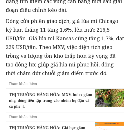
đang tìm kiếm các vùng cân bằng mới sau giai
đoạn điều chỉnh kéo dài.
Đóng cửa phiên giao dịch, giá lúa mì Chicago
kỳ hạn tháng 11 tăng 1,6%, lên mức 216,5
USD/tấn. Giá lúa mì Kansas cũng tăng 1,7%, đạt
229 USD/tấn. Theo MXV, việc diện tích gieo
trồng và lượng tồn kho thấp hơn kỳ vọng đã
tạo động lực giúp giá lúa mì phục hồi, đồng
thời chấm dứt chuỗi giảm điểm trước đó.
Tham khảo thêm
THỊ TRƯỜNG HÀNG HÓA: MXV-Index giảm
nhẹ, dòng tiền tập trung vào nhóm họ đậu và
cà phê
Tham khảo thêm
THỊ TRƯỜNG HÀNG HÓA: Giá bạc giảm