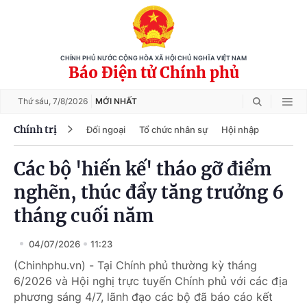
CHÍNH PHỦ NƯỚC CỘNG HÒA XÃ HỘI CHỦ NGHĨA VIỆT NAM
Báo Điện tử Chính phủ
Thứ sáu,
7/8/2026
MỚI NHẤT
Chính trị
Đối ngoại
Tổ chức nhân sự
Hội nhập
Các bộ 'hiến kế' tháo gỡ điểm
nghẽn, thúc đẩy tăng trưởng 6
tháng cuối năm
04/07/2026
11:23
(Chinhphu.vn) - Tại Chính phủ thường kỳ tháng
6/2026 và Hội nghị trực tuyến Chính phủ với các địa
phương sáng 4/7, lãnh đạo các bộ đã báo cáo kết