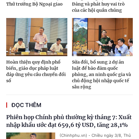
Thứ trưởng Bộ Ngoại giao
Đảng và phát huy vai trò
của các hội quần chúng
Hoàn thiện quy định phổ
Sửa đổi, bổ sung 2 dự án
biến, giáo dục pháp luật
luật để bảo đảm quốc
đáp ứng yêu cầu chuyển đổi
phòng, an ninh quốc gia và
số
chủ động hội nhập quốc tế
sâu rộng
ĐỌC THÊM
Phiên họp Chính phủ thường kỳ tháng 7: Xuất
nhập khẩu ước đạt 659,6 tỷ USD, tăng 28,1%
(Chinhphu.vn) - Chiều ngày 3/8, Thủ