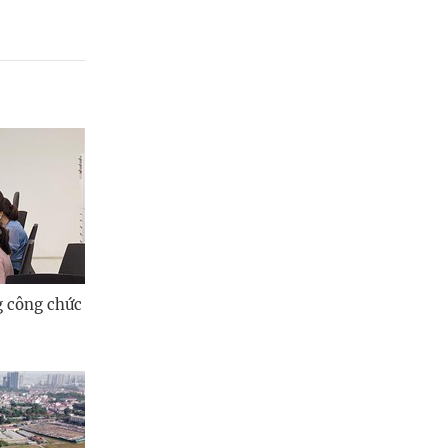
Quảng Ngãi
Quảng Ninh
Quảng Trị
Sơn La
Thanh Hóa
Thái Nguyên
Thừa Thiên Huế
g công chức
Tuyên Quang
Tây Ninh
Vĩnh Long