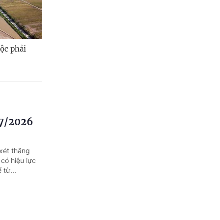
ộc phải
/7/2026
xét thăng
có hiệu lực
 từ...