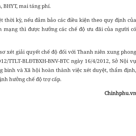
, BHYT, mai táng phí.
 thời kỳ, nếu đảm bảo các điều kiện theo quy định củ
ch mạng thì được hưởng các chế độ ưu đãi của người c
sơ xét giải quyết chế độ đối với Thanh niên xung phon
8/2012/TTLT-BLĐTBXH-BNV-BTC ngày 16/4/2012, Sở Nội v
g binh và Xã hội hoàn thành việc xét duyệt, thẩm định
ịnh hưởng chế độ trợ cấp.
Chinhphu.v