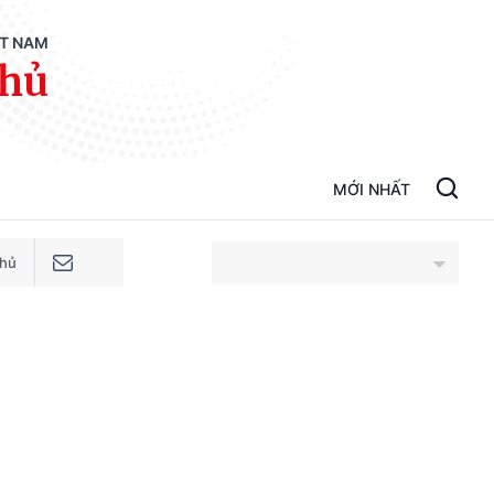
ỆT NAM
phủ
MỚI NHẤT
phủ
An Giang
Bắc Ninh
Cao Bằng