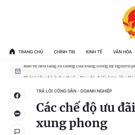
Phát triển kinh tế nhà nước trong kỷ nguyên mới
100 ngày xử lý các điểm nghẽn về chuyển đổi số
TRANG CHỦ
CHÍNH TRỊ
KINH TẾ
VĂN HÓA
Phát triển nhà ở cho thuê - Trụ cột chiến lược, lâu dài
Phát triển kinh tế nhà nước trong kỷ nguyên mới
TRẢ LỜI CÔNG DÂN - DOANH NGHIỆP
Các chế độ ưu đã
xung phong