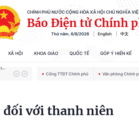
CHÍNH PHỦ NƯỚC CỘNG HÒA XÃ HỘI CHỦ NGHĨA VI
Báo Điện tử Chính 
Thứ năm, 6/8/2026
English
中文
Chiến dịch 500 ngày đêm tìm kiếm, quy tập và xác định danh tính hài cốt liệt sĩ
XÃ HỘI
KHOA GIÁO
QUỐC TẾ
GÓP Ý HIẾN KẾ
Bảo vệ nền tảng tư tưởng của Đảng trong kỷ nguyên phát triển mới
Cổng TTĐT Chính phủ
Văn phòng Chính 
Chiến dịch 500 ngày đêm tìm kiếm, quy tập và xác định danh tính hài cốt liệt sĩ
i đối với thanh niên