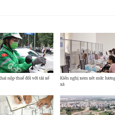
ai nộp thuế đối với tài xế
Kiến nghị xem xét mức lươn
xã