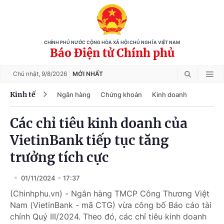
CHÍNH PHỦ NƯỚC CỘNG HÒA XÃ HỘI CHỦ NGHĨA VIỆT NAM
Báo Điện tử Chính phủ
Chủ nhật,
9/8/2026
MỚI NHẤT
Kinh tế
Ngân hàng
Chứng khoán
Kinh doanh
Các chỉ tiêu kinh doanh của
VietinBank tiếp tục tăng
trưởng tích cực
01/11/2024
17:37
(Chinhphu.vn) - Ngân hàng TMCP Công Thương Việt
Nam (VietinBank - mã CTG) vừa công bố Báo cáo tài
chính Quý III/2024. Theo đó, các chỉ tiêu kinh doanh