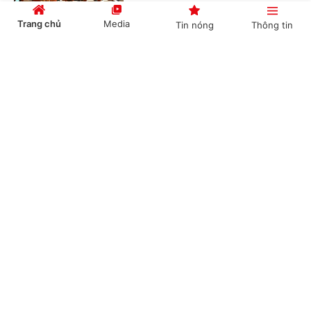
Trang chủ
Media
Tin nóng
Thông tin
Cần thiết thay đổi cơ chế đầu tư trạm dừng
Cổng TTĐT Chính phủ
English
中文
nghỉ cao tốc
(Chinhphu.vn) - Bộ Xây dựng đề xuất
sửa đổi Nghị định số 165/2024/NĐ-
CP theo hướng cho phép cơ quan
chủ quản chủ động đầu tư trước...
Chuyên mục
CHÍNH TRỊ
KINH TẾ
FUTA Express và VET hợp tác mở rộng kết nối
logistics xuyên biên giới Việt Nam -
VĂN HÓA
XÃ HỘI
Campuchia
KHOA GIÁO
QUỐC TẾ
(Chinhphu.vn) - Công ty Cổ phần
Dịch vụ Chuyển phát nhanh Phương
GÓP Ý HIẾN KẾ
Trang - FUTA Express và Công ty
VET (Vireak Buntham Express) đã...