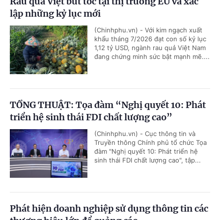
Rau quả Việt bứt tốc tại thị trường EU và xác
lập những kỷ lục mới
(Chinhphu.vn) - Với kim ngạch xuất
khẩu tháng 7/2026 đạt con số kỷ lục
1,12 tỷ USD, ngành rau quả Việt Nam
đang chứng minh sức bật mạnh mẽ....
TỔNG THUẬT: Tọa đàm “Nghị quyết 10: Phát
triển hệ sinh thái FDI chất lượng cao”
(Chinhphu.vn) - Cục thông tin và
Truyền thông Chính phủ tổ chức Tọa
đàm "Nghị quyết 10: Phát triển hệ
sinh thái FDI chất lượng cao", tập...
Phát hiện doanh nghiệp sử dụng thông tin các