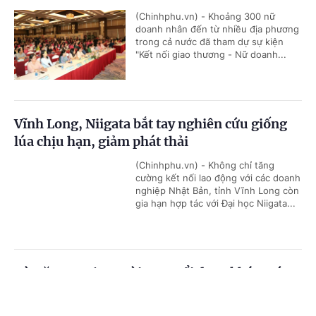
(Chinhphu.vn) - Khoảng 300 nữ
doanh nhân đến từ nhiều địa phương
trong cả nước đã tham dự sự kiện
"Kết nối giao thương - Nữ doanh...
Vĩnh Long, Niigata bắt tay nghiên cứu giống
lúa chịu hạn, giảm phát thải
(Chinhphu.vn) - Không chỉ tăng
cường kết nối lao động với các doanh
nghiệp Nhật Bản, tỉnh Vĩnh Long còn
gia hạn hợp tác với Đại học Niigata...
Từ năm 2026, người cao tuổi được khám sức
khỏe định kỳ miễn phí ít nhất mỗi năm 1 lần
Cổng TTĐT Chính phủ
English
中文
(Chinhphu.vn) - Đây là quy định mới