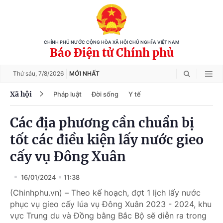
CHÍNH PHỦ NƯỚC CỘNG HÒA XÃ HỘI CHỦ NGHĨA VIỆT NAM
Báo Điện tử Chính phủ
Thứ sáu,
7/8/2026
MỚI NHẤT
Xã hội
Pháp luật
Đời sống
Y tế
Các địa phương cần chuẩn bị
tốt các điều kiện lấy nước gieo
cấy vụ Đông Xuân
16/01/2024
11:38
(Chinhphu.vn) – Theo kế hoạch, đợt 1 lịch lấy nước
phục vụ gieo cấy lúa vụ Đông Xuân 2023 - 2024, khu
vực Trung du và Đồng bằng Bắc Bộ sẽ diễn ra trong