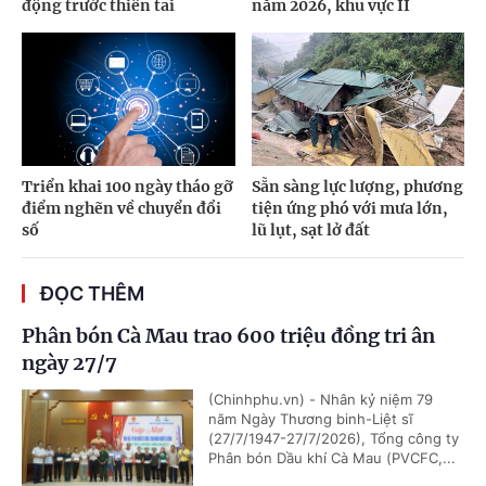
động trước thiên tai
năm 2026, khu vực II
Triển khai 100 ngày tháo gỡ
Sẵn sàng lực lượng, phương
điểm nghẽn về chuyển đổi
tiện ứng phó với mưa lớn,
số
lũ lụt, sạt lở đất
ĐỌC THÊM
Phân bón Cà Mau trao 600 triệu đồng tri ân
ngày 27/7
(Chinhphu.vn) - Nhân kỷ niệm 79
năm Ngày Thương binh-Liệt sĩ
(27/7/1947-27/7/2026), Tổng công ty
Phân bón Dầu khí Cà Mau (PVCFC,...