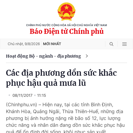
CHÍNH PHỦ NƯỚC CỘNG HÒA XÃ HỘI CHỦ NGHĨA VIỆT NAM
Báo Điện tử Chính phủ
Chủ nhật,
9/8/2026
MỚI NHẤT
Hoạt động Bộ - ngành - địa phương
Các địa phương dồn sức khắc
phục hậu quả mưa lũ
08/11/2017
11:15
(Chinhphu.vn) – Hiện nay, tại các tỉnh Bình Định,
Khánh Hòa, Quảng Ngãi, Thừa Thiên-Huế, những địa
phương bị ảnh hưởng nặng nề bão số 12, lực lượng
chức năng và nhân dân đang dồn sức khắc phục hậu
quả để ổn định đời sống, khôi phục sản xuất.