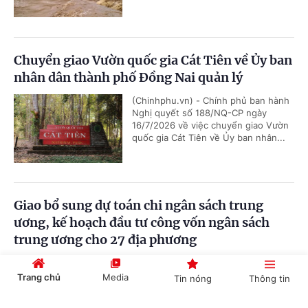
Chuyển giao Vườn quốc gia Cát Tiên về Ủy ban
nhân dân thành phố Đồng Nai quản lý
(Chinhphu.vn) - Chính phủ ban hành
Nghị quyết số 188/NQ-CP ngày
16/7/2026 về việc chuyển giao Vườn
quốc gia Cát Tiên về Ủy ban nhân...
Giao bổ sung dự toán chi ngân sách trung
ương, kế hoạch đầu tư công vốn ngân sách
trung ương cho 27 địa phương
(Chinhphu.vn) - Thủ tướng Chính phủ
giao bổ sung dự toán chi ngân sách
Trang chủ
Media
Tin nóng
Thông tin
trung ương, kế hoạch đầu tư công
vốn ngân sách trung ương năm...