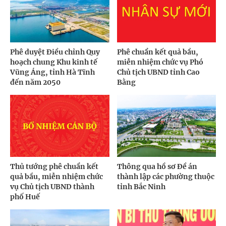
Phê duyệt Điều chỉnh Quy
Phê chuẩn kết quả bầu,
hoạch chung Khu kinh tế
miễn nhiệm chức vụ Phó
Vũng Áng, tỉnh Hà Tĩnh
Chủ tịch UBND tỉnh Cao
đến năm 2050
Bằng
Thủ tướng phê chuẩn kết
Thông qua hồ sơ Đề án
quả bầu, miễn nhiệm chức
thành lập các phường thuộc
vụ Chủ tịch UBND thành
tỉnh Bắc Ninh
phố Huế