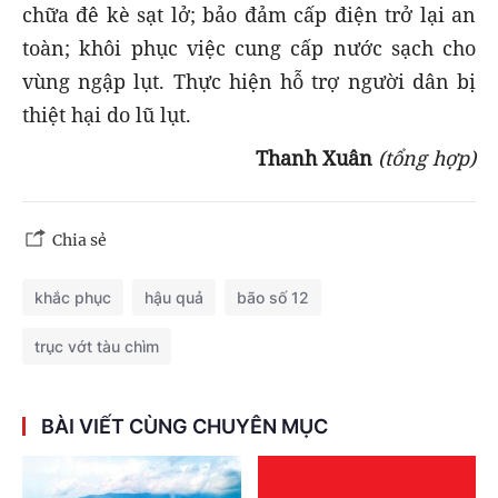
chữa đê kè sạt lở; bảo đảm cấp điện trở lại an
toàn; khôi phục việc cung cấp nước sạch cho
vùng ngập lụt. Thực hiện hỗ trợ người dân bị
thiệt hại do lũ lụt.
Thanh Xuân
(tổng hợp)
Chia sẻ
khắc phục
hậu quả
bão số 12
trục vớt tàu chìm
BÀI VIẾT CÙNG CHUYÊN MỤC