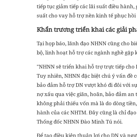
tiếp tục giảm tiếp các lãi suất điều hành,
suất cho vay hỗ trợ nền kinh tế phục hồi
Khẩn trương triển khai các giải ph
Tại họp báo, lãnh đạo NHNN cũng cho biế
bộ, linh hoạt hỗ trợ các ngành nghề gặp
"NHNN sẽ triển khai hỗ trợ trực tiếp cho
Tuy nhiên, NHNN đặc biệt chú ý vấn đề cơ
bảo đảm hỗ trợ DN vượt khó đi đôi với s
nợ xấu qua việc giãn, hoãn, bảo đảm an t
không phải thiếu vốn mà là do dòng tiền
hành của các NHTM. Đây cũng là chỉ đạo 
Thống đốc NHNN Đào Minh Tú nói.
Để tạo điều kiện thuận lợi cho DN và ng