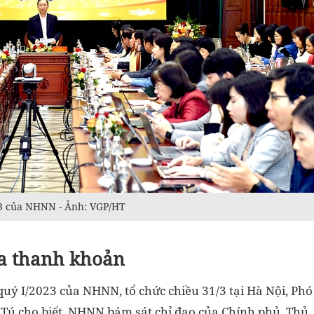
23 của NHNN - Ảnh: VGP/HT
ừa thanh khoản
quý I/2023 của NHNN, tổ chức chiều 31/3 tại Hà Nội, Phó
ú cho biết, NHNN bám sát chỉ đạo của Chính phủ, Thủ