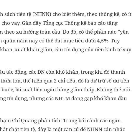
sách tiền tệ (NHNN) cho biết thêm, theo thống kê, có ít
 cho vay. Gần đây Tổng cục Thống kê báo cáo tăng
ảm theo xu hướng toàn cầu. Do đó, có thể phần nào "yên
h quân năm nay có thể đạt mục tiêu dưới 4,5%. Tuy
 khăn, xuất khẩu giảm, cầu tín dụng của nền kinh tế suy
 cầu tác động, các DN còn khó khăn, trong khi đó thanh
a lớn, thể hiện qua 2 chỉ tiêu, đó là dự trữ số dư tiền
t buộc, lãi suất liên ngân hàng giảm thấp. Không thể nói
ng tín dụng, nhưng các NHTM đang gặp khó khăn đầu
g Phạm Chí Quang phân tích: Trong bối cảnh các ngân
hắt chặt tiền tệ, đây là một căn cứ để NHNN cân nhắc