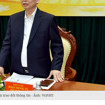
trao đổi thông tin - Ảnh: VGP/HT