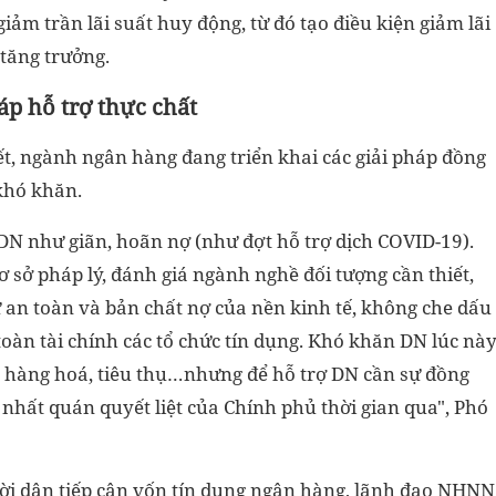
 giảm trần lãi suất huy động, từ đó tạo điều kiện giảm lãi
 tăng trưởng.
áp hỗ trợ thực chất
t, ngành ngân hàng đang triển khai các giải pháp đồng
 khó khăn.
 DN như giãn, hoãn nợ (như đợt hỗ trợ dịch COVID-19).
 sở pháp lý, đánh giá ngành nghề đối tượng cần thiết,
ự an toàn và bản chất nợ của nền kinh tế, không che dấu
oàn tài chính các tổ chức tín dụng. Khó khăn DN lúc nà
, hàng hoá, tiêu thụ…nhưng để hỗ trợ DN cần sự đồng
nhất quán quyết liệt của Chính phủ thời gian qua", Phó
ười dân tiếp cận vốn tín dụng ngân hàng, lãnh đạo NHNN