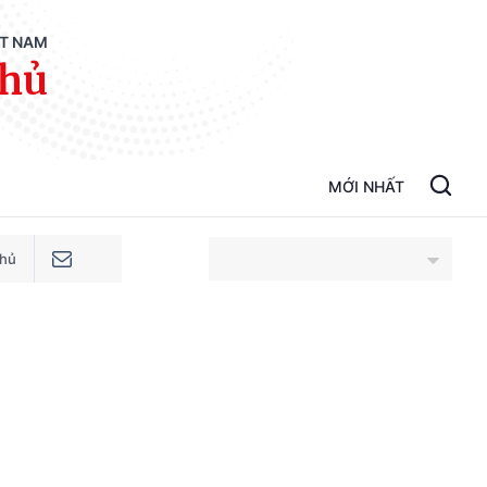
ỆT NAM
phủ
MỚI NHẤT
phủ
An Giang
Bắc Ninh
Cao Bằng