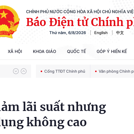
CHÍNH PHỦ NƯỚC CỘNG HÒA XÃ HỘI CHỦ NGHĨA VI
Báo Điện tử Chính 
Thứ năm, 6/8/2026
English
中文
Chiến dịch 500 ngày đêm tìm kiếm, quy tập và xác định danh tính hài cốt liệt sĩ
XÃ HỘI
KHOA GIÁO
QUỐC TẾ
GÓP Ý HIẾN KẾ
Bảo vệ nền tảng tư tưởng của Đảng trong kỷ nguyên phát triển mới
Cổng TTĐT Chính phủ
Văn phòng Chính 
Chiến dịch 500 ngày đêm tìm kiếm, quy tập và xác định danh tính hài cốt liệt sĩ
iảm lãi suất nhưng
 dụng không cao