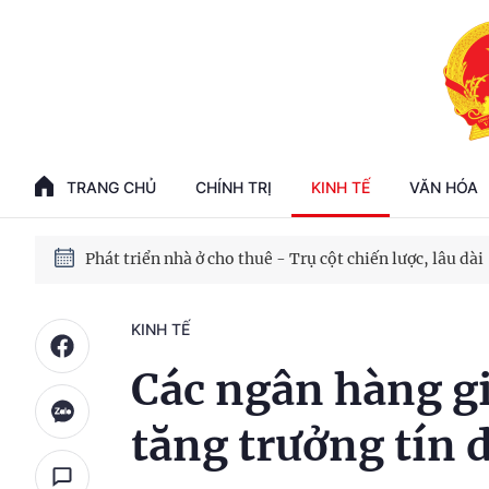
Phát triển kinh tế nhà nước trong kỷ nguyên mới
100 ngày xử lý các điểm nghẽn về chuyển đổi số
TRANG CHỦ
CHÍNH TRỊ
KINH TẾ
VĂN HÓA
Phát triển nhà ở cho thuê - Trụ cột chiến lược, lâu dài
Phát triển kinh tế nhà nước trong kỷ nguyên mới
KINH TẾ
Các ngân hàng g
tăng trưởng tín