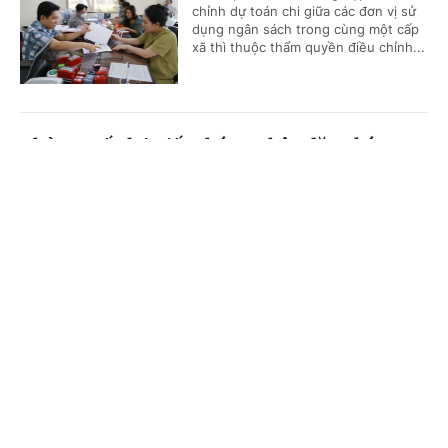
chỉnh dự toán chi giữa các đơn vị sử
dụng ngân sách trong cùng một cấp
xã thì thuộc thẩm quyền điều chỉnh...
Thủ tục cấp lại Giấy chứng nhận đăng ký
nghĩa vụ quân sự
Cổng TTĐT Chính phủ
English
中文
(Chinhphu.vn) - Trước đây, ông Khuất
Hữu Khánh (Hà Nội) đã hoàn thành
Trang chủ
Media
Tin nóng
Thông tin
thủ tục đăng ký nghĩa vụ quân sự lần
đầu và được cấp Giấy chứng nhận...
Chuyên mục
Dự án có rừng, chuyển mục đích trước hay thu
CHÍNH TRỊ
KINH TẾ
hồi trước?
VĂN HÓA
XÃ HỘI
(Chinhphu.vn) - Công ty của Hoàng
Khánh Hưng (Quảng Ngãi) đang thực
KHOA GIÁO
QUỐC TẾ