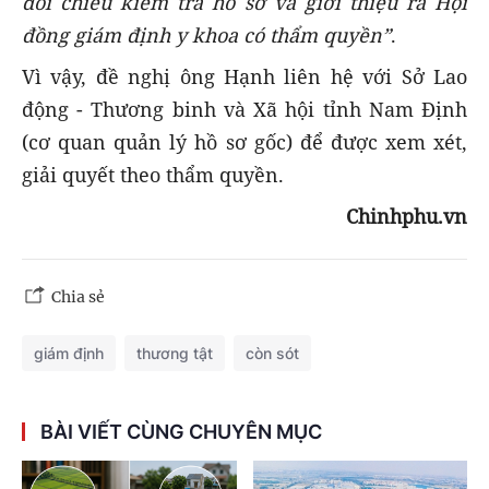
đối chiếu
kiểm tra
hồ sơ
và
giới thiệu ra Hội
đồng giám định y khoa có thẩm quyền”
.
Vì vậy, đề nghị ông Hạnh liên hệ với Sở Lao
động - Thương binh và Xã hội tỉnh Nam Định
(cơ quan quản lý hồ sơ gốc) để được xem xét,
giải quyết theo thẩm quyền.
Chinhphu.vn
Chia sẻ
giám định
thương tật
còn sót
BÀI VIẾT CÙNG CHUYÊN MỤC