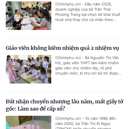
(Chinhphu.vn) - Đầu năm 2026,
doanh nghiệp của bà Trần Thái
Phương Trang lựa chọn kê khai thuế
thuê nhà thay cho cá nhân theo...
Giáo viên không kiêm nhiệm quá 2 nhiệm vụ
(Chinhphu.vn) - Bà Nguyễn Thị Vân
hỏi, giáo viên THPT làm kiêm nhiệm
giáo viên chủ nhiệm lớp, tổ phó
chuyên môn, bí thư chi bộ thì được...
Đất nhận chuyển nhượng lâu năm, mất giấy tờ
gốc: Làm sao để cấp sổ?
(Chinhphu.vn) - Từ năm 1996 đến
năm 2000, bà Trần Thị Ái Ngọc
(TPHCM) nhận chuyển nhượng