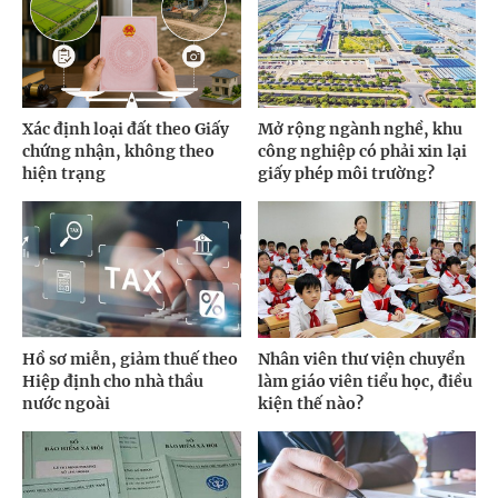
Xác định loại đất theo Giấy
Mở rộng ngành nghề, khu
chứng nhận, không theo
công nghiệp có phải xin lại
hiện trạng
giấy phép môi trường?
Hồ sơ miễn, giảm thuế theo
Nhân viên thư viện chuyển
Hiệp định cho nhà thầu
làm giáo viên tiểu học, điều
nước ngoài
kiện thế nào?