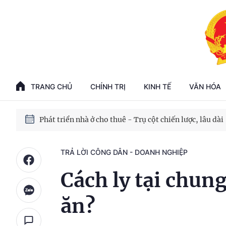
Phát triển kinh tế nhà nước trong kỷ nguyên mới
100 ngày xử lý các điểm nghẽn về chuyển đổi số
TRANG CHỦ
CHÍNH TRỊ
KINH TẾ
VĂN HÓA
Phát triển nhà ở cho thuê - Trụ cột chiến lược, lâu dài
Phát triển kinh tế nhà nước trong kỷ nguyên mới
TRẢ LỜI CÔNG DÂN - DOANH NGHIỆP
Cách ly tại chung
ăn?