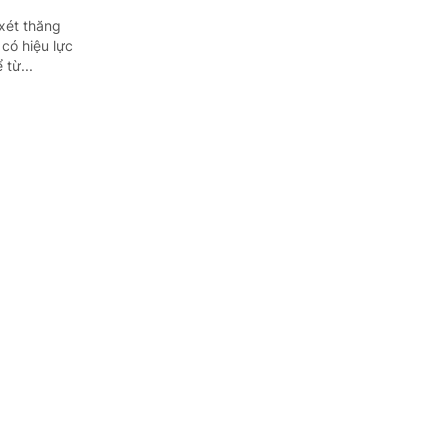
xét thăng
có hiệu lực
 từ...
ung ương
 Bệnh viện Da