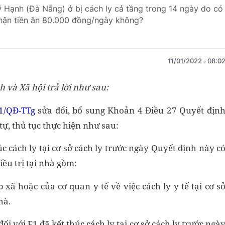
 Hạnh (Đà Nẵng) ở bị cách ly cả tầng trong 14 ngày do có
nhận tiền ăn 80.000 đồng/ngày không?
11/01/2022
08:0
 và Xã hội trả lời như sau:
1/QĐ-TTg
sửa đổi, bổ sung Khoản 4 Điều 27 Quyết địn
tự, thủ tục thực hiện như sau:
úc cách ly tại cơ sở cách ly trước ngày Quyết định này c
điều trị tại nhà gồm:
ã hoặc của cơ quan y tế về việc cách ly y tế tại cơ s
hà.
ối với F1 đã kết thúc cách ly tại cơ sở cách ly trước ngà