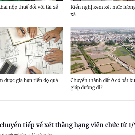
ai nộp thuế đối với tài xế
Kiến nghị xem xét mức lươn
xã
n được gia hạn tiến độ quá
Chuyển thành đất ở có bắt bu
giáp đường đi?
chuyển tiếp về xét thăng hạng viên chức từ 1
 - doanh nghiệp
12 giờ trước