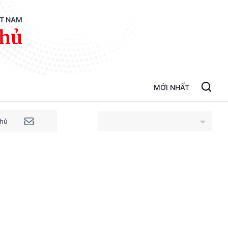
ỆT NAM
phủ
MỚI NHẤT
phủ
An Giang
Bắc Ninh
Cao Bằng