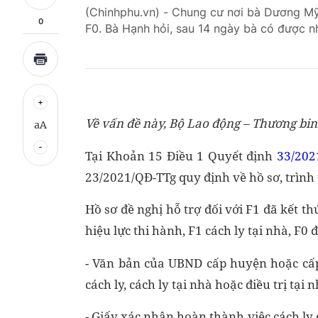
(Chinhphu.vn) - Chung cư nơi bà Dương Mỹ
0
F0. Bà Hạnh hỏi, sau 14 ngày bà có được 
Về vấn đề này, Bộ Lao động – Thương binh
aA
Tại Khoản 15 Điều 1 Quyết định
33/202
23/2021/QĐ-TTg quy định về hồ sơ, trình 
Hồ sơ đề nghị hỗ trợ đối với F1 đã kết th
hiệu lực thi hành, F1 cách ly tại nhà, F0 
- Văn bản của UBND cấp huyện hoặc cấp x
cách ly, cách ly tại nhà hoặc điều trị tại n
- Giấy xác nhận hoàn thành việc cách ly đ