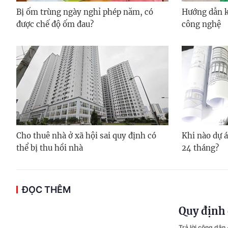
Bị ốm trùng ngày nghỉ phép năm, có
Hướng dẫn kh
được chế độ ốm đau?
công nghệ
Cho thuê nhà ở xã hội sai quy định có
Khi nào dự á
thể bị thu hồi nhà
24 tháng?
ĐỌC THÊM
Quy định 
Trả lời công dân