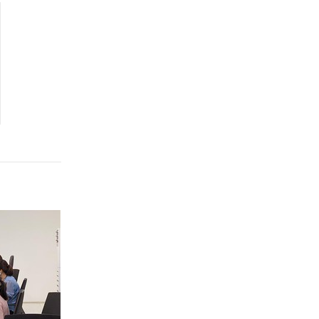
Quảng Ngãi
Quảng Ninh
Quảng Trị
Sơn La
Thanh Hóa
Thái Nguyên
Thừa Thiên Huế
Tuyên Quang
Tây Ninh
Vĩnh Long