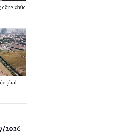
g công chức
ộc phải
/7/2026