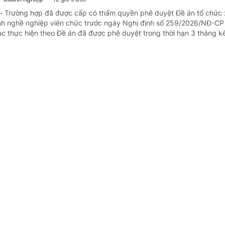
 - Trường hợp đã được cấp có thẩm quyền phê duyệt Đề án tổ chức 
h nghề nghiệp viên chức trước ngày Nghị định số 259/2026/NĐ-CP 
tục thực hiện theo Đề án đã được phê duyệt trong thời hạn 3 tháng kể
 BHYT khi khám trái tuyến tại bệnh viện tr
 - doanh nghiệp
13 giờ trước
- Ông nội của bà Phạm Thu là thương binh, khám bệnh trái tuyến tại
g.