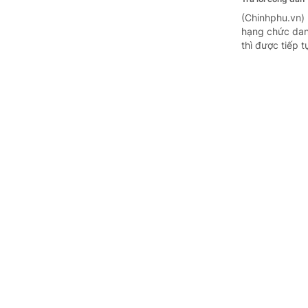
(Chinhphu.vn)
hạng chức dan
thì được tiếp 
Mức hưởng
Trả lời công dân
(Chinhphu.vn) 
liễu Trung ươn