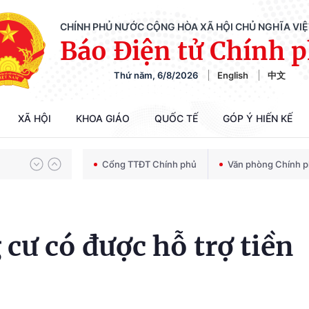
CHÍNH PHỦ NƯỚC CỘNG HÒA XÃ HỘI CHỦ NGHĨA VI
Báo Điện tử Chính 
Thứ năm, 6/8/2026
English
中文
Chiến dịch 500 ngày đêm tìm kiếm, quy tập và xác định danh tính hài cốt liệt sĩ
XÃ HỘI
KHOA GIÁO
QUỐC TẾ
GÓP Ý HIẾN KẾ
Bảo vệ nền tảng tư tưởng của Đảng trong kỷ nguyên phát triển mới
Cổng TTĐT Chính phủ
Văn phòng Chính 
Chiến dịch 500 ngày đêm tìm kiếm, quy tập và xác định danh tính hài cốt liệt sĩ
 cư có được hỗ trợ tiền