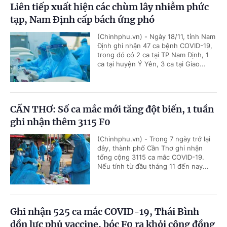
Liên tiếp xuất hiện các chùm lây nhiễm phức
tạp, Nam Định cấp bách ứng phó
(Chinhphu.vn) - Ngày 18/11, tỉnh Nam
Định ghi nhận 47 ca bệnh COVID-19,
trong đó có 2 ca tại TP Nam Định, 1
ca tại huyện Ý Yên, 3 ca tại Giao...
CẦN THƠ: Số ca mắc mới tăng đột biến, 1 tuần
ghi nhận thêm 3115 F0
(Chinhphu.vn) - Trong 7 ngày trở lại
đây, thành phố Cần Thơ ghi nhận
tổng cộng 3115 ca mắc COVID-19.
Nếu tính từ đầu tháng 11 đến nay...
Ghi nhận 525 ca mắc COVID-19, Thái Bình
dồn lực phủ vaccine, bóc F0 ra khỏi cộng đồng