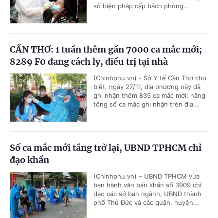
số biện pháp cấp bách phòng...
CẦN THƠ: 1 tuần thêm gần 7000 ca mắc mới;
8289 F0 đang cách ly, điều trị tại nhà
(Chinhphu.vn) - Sở Y tế Cần Thơ cho
biết, ngày 27/11, địa phương này đã
ghi nhận thêm 835 ca mắc mới; nâng
tổng số ca mắc ghi nhận trên địa...
Số ca mắc mới tăng trở lại, UBND TPHCM chỉ
đạo khẩn
(Chinhphu.vn) – UBND TPHCM vừa
ban hành văn bản khẩn số 3909 chỉ
đạo các sở ban ngành, UBND thành
phố Thủ Đức và các quận, huyện...