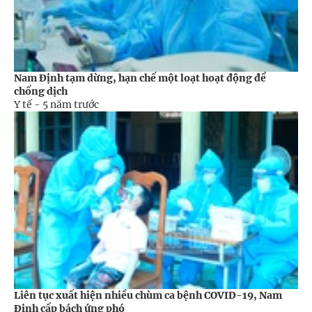
Nam Định tạm dừng, hạn chế một loạt hoạt động để
chống dịch
Y tế -
5 năm trước
Liên tục xuất hiện nhiều chùm ca bệnh COVID-19, Nam
Định cấp bách ứng phó