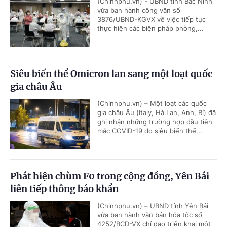
(Chinhphu.vn) - UBND tỉnh Bắc Ninh
vừa ban hành công văn số
3876/UBND-KGVX về việc tiếp tục
thực hiện các biện pháp phòng,...
Siêu biến thể Omicron lan sang một loạt quốc
gia châu Âu
(Chinhphu.vn) – Một loạt các quốc
gia châu Âu (Italy, Hà Lan, Anh, Bỉ) đã
ghi nhận những trường hợp đầu tiên
mắc COVID-19 do siêu biến thể...
Phát hiện chùm F0 trong cộng đồng, Yên Bái
liên tiếp thông báo khẩn
(Chinhphu.vn) – UBND tỉnh Yên Bái
vừa ban hành văn bản hỏa tốc số
4252/BCĐ-VX chỉ đạo triển khai một