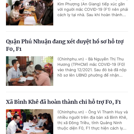
Kim Phượng (An Giang) tiếp xúc gần
với người mắc COVID-19 (F1) nên phải
cách ly tại nhà. Sau khi hoàn thành...
Quận Phú Nhuận đang xét duyệt hồ sơ hỗ trợ
F0, F1
(Chinhphu.vn) - Bà Nguyễn Thị Thu
Hương (TPHCM) mắc COVID-19 (F0)
vào tháng 12/2021. Sau đó bà đã nộp
hồ sơ lên UBND phường để nhận...
Xã Bình Khê đã hoàn thành chi hỗ trợ F0, F1
(Chinhphu.vn) - Ông Vi Thanh Huy và
nhiều người trên địa bàn xã Bình Khê,
thị xã Đông Triều, tỉnh Quảng Ninh
thuộc diện F0, F1 thực hiện cách ly...