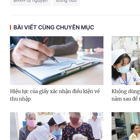
BHXH tự nguyện
lương hưu
BÀI VIẾT CÙNG CHUYÊN MỤC
Hiệu lực của giấy xác nhận điều kiện về
Không dùng
thu nhập
năm sau để 