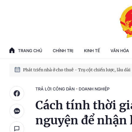
Phát triển kinh tế nhà nước trong kỷ nguyên mới
100 ngày xử lý các điểm nghẽn về chuyển đổi số
TRANG CHỦ
CHÍNH TRỊ
KINH TẾ
VĂN HÓA
Phát triển nhà ở cho thuê - Trụ cột chiến lược, lâu dài
Phát triển kinh tế nhà nước trong kỷ nguyên mới
TRẢ LỜI CÔNG DÂN - DOANH NGHIỆP
Cách tính thời 
nguyện để nhận 