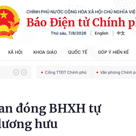
CHÍNH PHỦ NƯỚC CỘNG HÒA XÃ HỘI CHỦ NGHĨA VI
Báo Điện tử Chính 
Thứ sáu, 7/8/2026
English
中文
Chiến dịch 500 ngày đêm tìm kiếm, quy tập và xác định danh tính hài cốt liệt sĩ
XÃ HỘI
KHOA GIÁO
QUỐC TẾ
GÓP Ý HIẾN KẾ
Bảo vệ nền tảng tư tưởng của Đảng trong kỷ nguyên phát triển mới
Cổng TTĐT Chính phủ
Văn phòng Chính 
Chiến dịch 500 ngày đêm tìm kiếm, quy tập và xác định danh tính hài cốt liệt sĩ
gian đóng BHXH tự
lương hưu