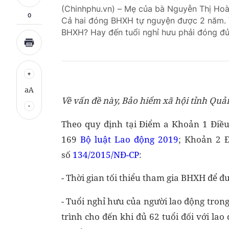
(Chinhphu.vn) – Mẹ của bà Nguyễn Thị Hoàn
0
Cả hai đóng BHXH tự nguyện được 2 năm. V
BHXH? Hay đến tuổi nghỉ hưu phải đóng đ
aA
Về vấn đề này, Bảo hiểm xã hội tỉnh Quản
Theo quy định tại Điểm a Khoản 1 Điều
169
Bộ luật Lao động 2019
; Khoản 2 
số
134/2015/NĐ-CP
:
- Thời gian tối thiểu tham gia BHXH để đư
- Tuổi nghỉ hưu của người lao động trong
trình cho đến khi đủ 62 tuổi đối với la