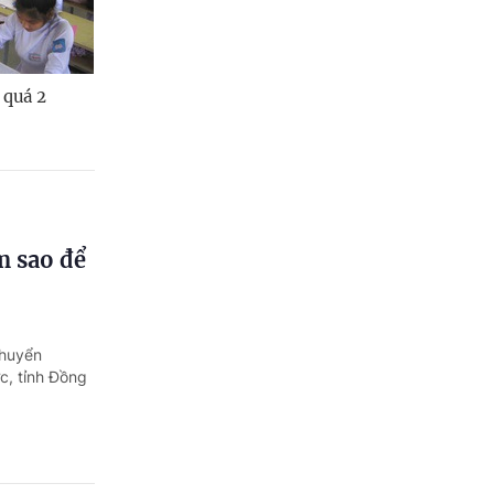
 quá 2
m sao để
chuyển
c, tỉnh Đồng