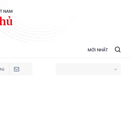
ỆT NAM
phủ
MỚI NHẤT
phủ
An Giang
Bắc Ninh
Cao Bằng