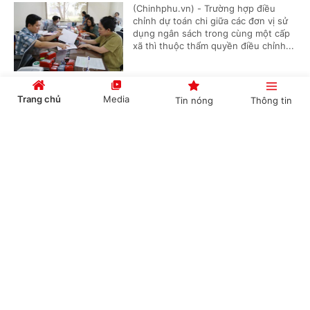
(Chinhphu.vn) - Trường hợp điều
chỉnh dự toán chi giữa các đơn vị sử
dụng ngân sách trong cùng một cấp
xã thì thuộc thẩm quyền điều chỉnh...
Trang chủ
Media
Tin nóng
Thông tin
Thủ tục cấp lại Giấy chứng nhận đăng ký
nghĩa vụ quân sự
Cổng TTĐT Chính phủ
English
中文
(Chinhphu.vn) - Trước đây, ông Khuất
Hữu Khánh (Hà Nội) đã hoàn thành
thủ tục đăng ký nghĩa vụ quân sự lần
đầu và được cấp Giấy chứng nhận...
Chuyên mục
Dự án có rừng, chuyển mục đích trước hay thu
CHÍNH TRỊ
KINH TẾ
hồi trước?
VĂN HÓA
XÃ HỘI
(Chinhphu.vn) - Công ty của Hoàng