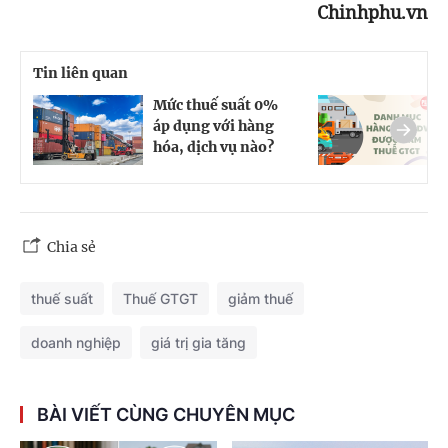
Chinhphu.vn
Tin liên quan
Mức thuế suất 0%
N
áp dụng với hàng
d
hóa, dịch vụ nào?
d
Chia sẻ
thuế suất
Thuế GTGT
giảm thuế
doanh nghiệp
giá trị gia tăng
BÀI VIẾT CÙNG CHUYÊN MỤC