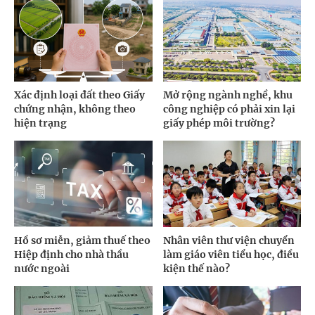
Xác định loại đất theo Giấy
Mở rộng ngành nghề, khu
chứng nhận, không theo
công nghiệp có phải xin lại
hiện trạng
giấy phép môi trường?
Hồ sơ miễn, giảm thuế theo
Nhân viên thư viện chuyển
Hiệp định cho nhà thầu
làm giáo viên tiểu học, điều
nước ngoài
kiện thế nào?