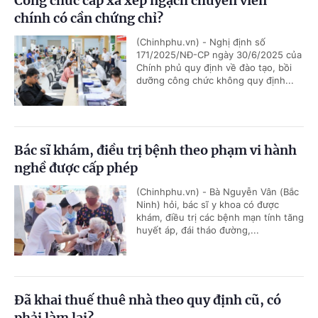
Công chức cấp xã xếp ngạch chuyên viên
chính có cần chứng chỉ?
(Chinhphu.vn) - Nghị định số
171/2025/NĐ-CP ngày 30/6/2025 của
Chính phủ quy định về đào tạo, bồi
dưỡng công chức không quy định...
Bác sĩ khám, điều trị bệnh theo phạm vi hành
nghề được cấp phép
(Chinhphu.vn) - Bà Nguyễn Vân (Bắc
Ninh) hỏi, bác sĩ y khoa có được
khám, điều trị các bệnh mạn tính tăng
huyết áp, đái tháo đường,...
Đã khai thuế thuê nhà theo quy định cũ, có
phải làm lại?