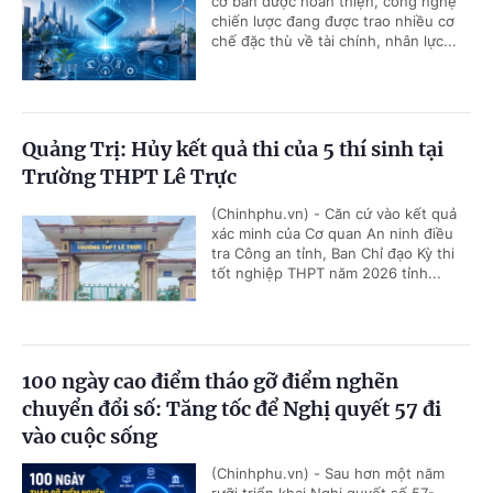
cơ bản được hoàn thiện, công nghệ
chiến lược đang được trao nhiều cơ
chế đặc thù về tài chính, nhân lực...
Quảng Trị: Hủy kết quả thi của 5 thí sinh tại
Trường THPT Lê Trực
(Chinhphu.vn) - Căn cứ vào kết quả
xác minh của Cơ quan An ninh điều
tra Công an tỉnh, Ban Chỉ đạo Kỳ thi
tốt nghiệp THPT năm 2026 tỉnh...
100 ngày cao điểm tháo gỡ điểm nghẽn
chuyển đổi số: Tăng tốc để Nghị quyết 57 đi
vào cuộc sống
(Chinhphu.vn) - Sau hơn một năm
rưỡi triển khai Nghị quyết số 57-