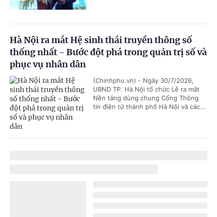
Hà Nội ra mắt Hệ sinh thái truyền thông số
thống nhất - Bước đột phá trong quản trị số và
phục vụ nhân dân
(Chinhphu.vn) - Ngày 30/7/2026,
UBND TP. Hà Nội tổ chức Lễ ra mắt
Nền tảng dùng chung Cổng Thông
tin điện tử thành phố Hà Nội và các...
Tham vấn, hoàn thiện chính sách đối với giáo
dục và đào tạo
(Chinhphu.vn) - Chiều 29/7, Phó Thủ
tướng Lê Tiến Châu chủ trì cuộc họp
với Bộ Giáo dục và Đào tạo, các cơ sở
giáo dục, các chuyên gia về một số...