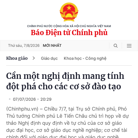
CHÍNH PHỦ NƯỚC CỘNG HÒA XÃ HỘI CHỦ NGHĨA VIỆT NAM
Báo Điện tử Chính phủ
Thứ sáu,
7/8/2026
MỚI NHẤT
Khoa giáo
Giáo dục
Khoa học - Công nghệ
Cần một nghị định mang tính
đột phá cho các cơ sở đào tạo
07/07/2026
20:29
(Chinhphu.vn) – Chiều 7/7, tại Trụ sở Chính phủ, Phó
Thủ tướng Chính phủ Lê Tiến Châu chủ trì họp về dự
thảo Nghị định quy định về tự chủ của cơ sở giáo
dục đại học, cơ sở giáo dục nghề nghiệp; cơ chế tài
chính đối với giáo dục đại học và giáo dục nghề