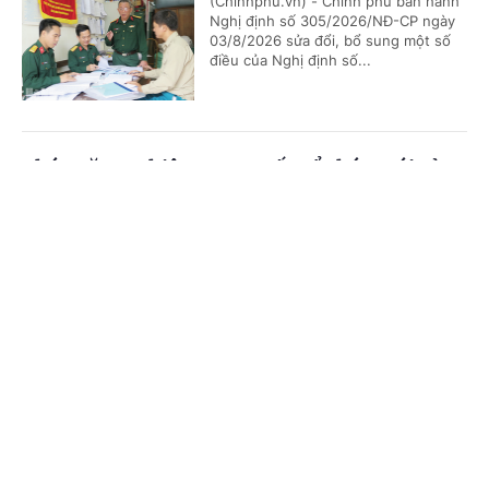
(Chinhphu.vn) - Chính phủ ban hành
Nghị định số 305/2026/NĐ-CP ngày
03/8/2026 sửa đổi, bổ sung một số
điều của Nghị định số...
Chức năng, nhiệm vụ, cơ cấu tổ chức mới của
Bộ Ngoại giao
Cổng TTĐT Chính phủ
English
中文
(Chinhphu.vn) - Chính phủ ban hành
Nghị định số 306/2026/NĐ-CP quy
Trang chủ
Media
Tin nóng
Thông tin
định chức năng, nhiệm vụ, quyền hạn
và cơ cấu tổ chức của Bộ Ngoại giao.
Chuyên mục
Bổ nhiệm 2 Thứ trưởng Bộ Ngoại giao
CHÍNH TRỊ
KINH TẾ
(Chinhphu.vn) - Thủ tướng Chính phủ
VĂN HÓA
XÃ HỘI
Lê Minh Hưng đã ký các Quyết định
về việc điều động, bổ nhiệm giữ chức