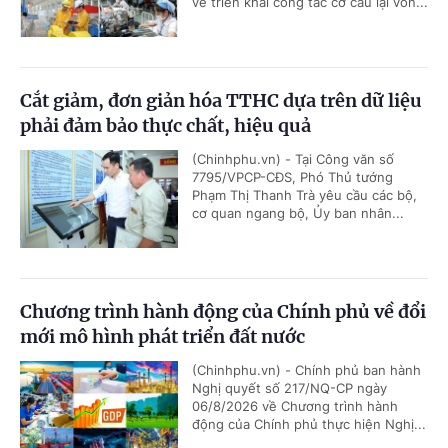
về triển khai công tác cơ cấu lại vốn...
Cắt giảm, đơn giản hóa TTHC dựa trên dữ liệu
phải đảm bảo thực chất, hiệu quả
(Chinhphu.vn) - Tại Công văn số
7795/VPCP-CĐS, Phó Thủ tướng
Phạm Thị Thanh Trà yêu cầu các bộ,
cơ quan ngang bộ, Ủy ban nhân...
Chương trình hành động của Chính phủ về đổi
mới mô hình phát triển đất nước
(Chinhphu.vn) - Chính phủ ban hành
Nghị quyết số 217/NQ-CP ngày
06/8/2026 về Chương trình hành
động của Chính phủ thực hiện Nghị...