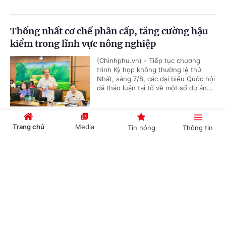
Thống nhất cơ chế phân cấp, tăng cường hậu
kiểm trong lĩnh vực nông nghiệp
(Chinhphu.vn) - Tiếp tục chương
trình Kỳ họp không thường lệ thứ
Nhất, sáng 7/8, các đại biểu Quốc hội
đã thảo luận tại tổ về một số dự án...
Trang chủ
Media
Tin nóng
Thông tin
THỊ TRƯỜNG HÀNG HÓA: MXV-Index tăng
phiên thứ ba liên tiếp, nhóm năng lượng ‘kéo’
Cổng TTĐT Chính phủ
English
中文
thị trường
(Chinhphu.vn) - Diễn biến phân hóa
tiếp tục bao trùm thị trường hàng hóa
nguyên liệu thế giới trong phiên ngày
6/8. Trong khi nông sản, kim loại và...
Chuyên mục