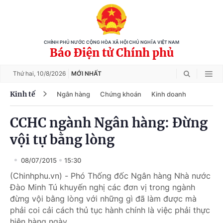
CHÍNH PHỦ NƯỚC CỘNG HÒA XÃ HỘI CHỦ NGHĨA VIỆT NAM
Báo Điện tử Chính phủ
Thứ hai,
10/8/2026
MỚI NHẤT
Kinh tế
Ngân hàng
Chứng khoán
Kinh doanh
CCHC ngành Ngân hàng: Đừng
vội tự bằng lòng
08/07/2015
15:30
(Chinhphu.vn) - Phó Thống đốc Ngân hàng Nhà nước
Đào Minh Tú khuyến nghị các đơn vị trong ngành
đừng vội bằng lòng với những gì đã làm được mà
phải coi cải cách thủ tục hành chính là việc phải thực
hiện hàng ngày.