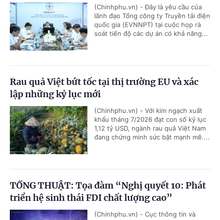
(Chinhphu.vn) - Đây là yêu cầu của
lãnh đạo Tổng công ty Truyền tải điện
quốc gia (EVNNPT) tại cuộc họp rà
soát tiến độ các dự án có khả năng...
Rau quả Việt bứt tốc tại thị trường EU và xác
lập những kỷ lục mới
(Chinhphu.vn) - Với kim ngạch xuất
khẩu tháng 7/2026 đạt con số kỷ lục
1,12 tỷ USD, ngành rau quả Việt Nam
đang chứng minh sức bật mạnh mẽ....
TỔNG THUẬT: Tọa đàm “Nghị quyết 10: Phát
triển hệ sinh thái FDI chất lượng cao”
(Chinhphu.vn) - Cục thông tin và