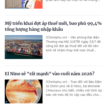
Mỹ triển khai đợt áp thuế mới, bao phủ 99,4%
tổng lượng hàng nhập khẩu
(Chinhphu.vn) - Văn phòng Đại diện
Thương mại Mỹ (USTR) ngày 23/7 đã
công bố đợt áp thuế đối với 60 nền
kinh tế nhằm thay thế mức thuế...
El Nino sẽ "rất mạnh" vào cuối năm 2026?
(Chinhphu.vn) - Trao đổi với Báo Điện
tử Chính phủ về El Nino, bà Michelle
L'Heureux cho biết, nhiều mô hình dự
báo với mức độ tin cậy cao đều cho...