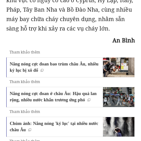
khu vực có nguy cơ cao ở Cyprus, Hy Lạp, Italy,
Pháp, Tây Ban Nha và Bồ Đào Nha, cùng nhiều
máy bay chữa cháy chuyên dụng, nhằm sẵn
sàng hỗ trợ khi xảy ra các vụ cháy lớn.
An Bình
Tham khảo thêm
Nắng nóng cực đoan bao trùm châu Âu, nhiều
kỷ lục bị xô đổ
Tham khảo thêm
Nắng nóng cực đoan ở châu Âu: Hậu quả lan
rộng, nhiều nước khẩn trương ứng phó
Tham khảo thêm
Chùm ảnh: Nắng nóng 'kỷ lục' tại nhiều nước
châu Âu