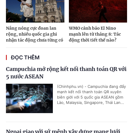
Nắng nóng cực đoan lan
WMO cảnh báo El Nino
rộng, nhiều quốc gia ghi
mạnh lên từ tháng 8: Tác
nhận tác động chưa từng có
động thời tiết thế nào?
ĐỌC THÊM
Campuchia mở rộng kết nối thanh toán QR với
5 nước ASEAN
(Chinhphu.vn) - Campuchia đang đẩy
mạnh kết nối thanh toán QR xuyên
biên giới với 5 quốc gia ASEAN gồm
Lào, Malaysia, Singapore, Thái Lan...
Ngoại giao với sứ mệnh xây dựng mạng lưới