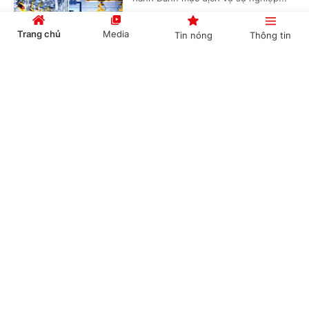
Trang chủ
Media
Tin nóng
Thông tin
Bảo đảm ngày khai giảng thực sự là ngày hội
Cổng TTĐT Chính phủ
English
中文
của học sinh và giáo viên
(Chinhphu.vn) - Phó Thủ tướng Lê
Tiến Châu ký Quyết định số 1472/QĐ-
TTg ban hành Kế hoạch triển khai
thực hiện kết luận của đồng chí...
Chuyên mục
CHÍNH TRỊ
KINH TẾ
Quy định mới về quản lý và phát triển cụm
công nghiệp
VĂN HÓA
XÃ HỘI
(Chinhphu.vn) - Chính phủ ban hành
KHOA GIÁO
QUỐC TẾ
Nghị định số 303/2026/NĐ-CP ngày
01/8/2026 sửa đổi, bổ sung một số
GÓP Ý HIẾN KẾ
điều của Nghị định số...