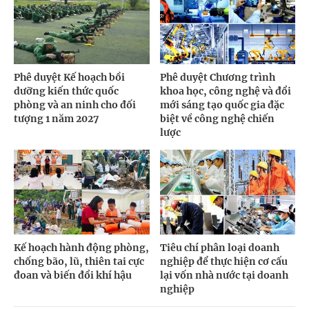
Phê duyệt Kế hoạch bồi
Phê duyệt Chương trình
dưỡng kiến thức quốc
khoa học, công nghệ và đổi
phòng và an ninh cho đối
mới sáng tạo quốc gia đặc
tượng 1 năm 2027
biệt về công nghệ chiến
lược
Kế hoạch hành động phòng,
Tiêu chí phân loại doanh
chống bão, lũ, thiên tai cực
nghiệp để thực hiện cơ cấu
đoan và biến đổi khí hậu
lại vốn nhà nước tại doanh
nghiệp