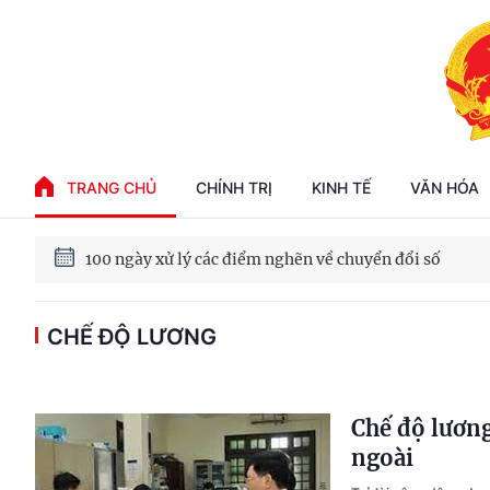
Phát triển kinh tế nhà nước trong kỷ nguyên mới
TRANG CHỦ
CHÍNH TRỊ
KINH TẾ
VĂN HÓA
100 ngày xử lý các điểm nghẽn về chuyển đổi số
CHẾ ĐỘ LƯƠNG
Phát triển nhà ở cho thuê - Trụ cột chiến lược, lâu dài
Phát triển kinh tế nhà nước trong kỷ nguyên mới
Chế độ lương
ngoài