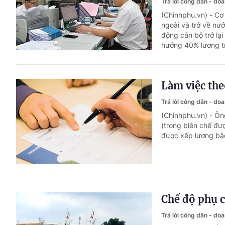
Trả lời công dân - do
(Chinhphu.vn) - C
ngoài và trở về nư
động cán bộ trở lại
hưởng 40% lương tr
Làm việc th
Trả lời công dân - do
(Chinhphu.vn) - Ôn
(trong biên chế đượ
được xếp lương bậc
Chế độ phụ c
Trả lời công dân - do