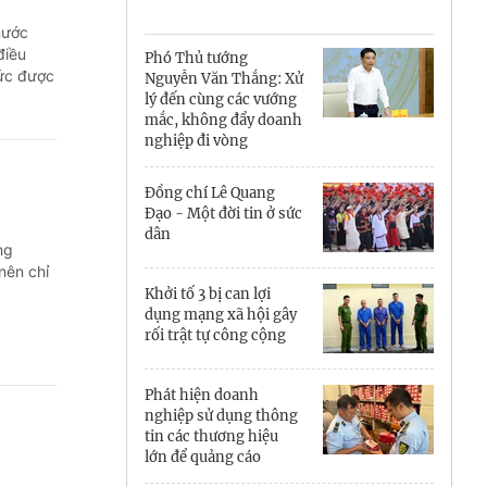
Cà Mau
nước
Cần Thơ
điều
Phó Thủ tướng
hức được
Nguyễn Văn Thắng: Xử
Điện Biên
lý đến cùng các vướng
mắc, không đẩy doanh
Đà Nẵng
nghiệp đi vòng
Đắk Lắk
Đồng chí Lê Quang
Đạo - Một đời tin ở sức
Đồng Nai
dân
ng
nên chỉ
Đồng Tháp
Khởi tố 3 bị can lợi
dụng mạng xã hội gây
Gia Lai
rối trật tự công cộng
Hà Nội
Phát hiện doanh
nghiệp sử dụng thông
Hồ Chí Minh
tin các thương hiệu
lớn để quảng cáo
Hà Tĩnh