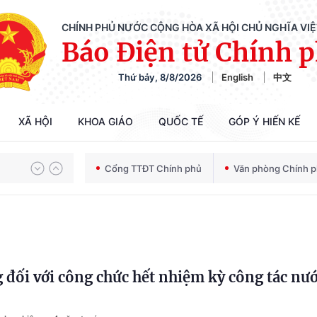
CHÍNH PHỦ NƯỚC CỘNG HÒA XÃ HỘI CHỦ NGHĨA VI
Báo Điện tử Chính 
Thứ bảy, 8/8/2026
English
中文
XÃ HỘI
KHOA GIÁO
QUỐC TẾ
GÓP Ý HIẾN KẾ
Chiến dịch 500 ngày đêm tìm kiếm, quy tập và xác định danh tính hài cốt liệt sĩ
Cổng TTĐT Chính phủ
Văn phòng Chính 
Bảo vệ nền tảng tư tưởng của Đảng trong kỷ nguyên phát triển mới
 đối với công chức hết nhiệm kỳ công tác nư
Chiến dịch 500 ngày đêm tìm kiếm, quy tập và xác định danh tính hài cốt liệt sĩ