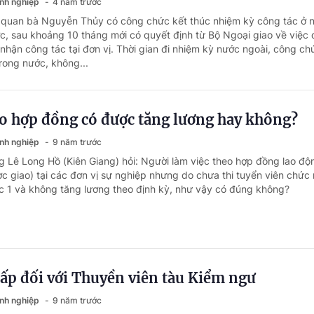
anh nghiệp
4 năm trước
ơ quan bà Nguyễn Thủy có công chức kết thúc nhiệm kỳ công tác ở 
ớc, sau khoảng 10 tháng mới có quyết định từ Bộ Ngoại giao về việc 
 nhận công tác tại đơn vị. Thời gian đi nhiệm kỳ nước ngoài, công c
ong nước, không...
eo hợp đồng có được tăng lương hay không?
anh nghiệp
9 năm trước
g Lê Long Hồ (Kiên Giang) hỏi: Người làm việc theo hợp đồng lao độ
c giao) tại các đơn vị sự nghiệp nhưng do chưa thi tuyển viên chức 
 1 và không tăng lương theo định kỳ, như vậy có đúng không?
ấp đối với Thuyền viên tàu Kiểm ngư
anh nghiệp
9 năm trước