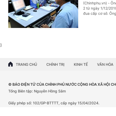
(Chinhphu.vn) - Ôn
2 từ ngày 1/12/201
đua cấp cơ sở. Ông
}
TRANG CHỦ
CHÍNH TRỊ
KINH TẾ
VĂN HÓA
© BÁO ĐIỆN TỬ CỦA CHÍNH PHỦ NƯỚC CỘNG HÒA XÃ HỘI C
Tổng Biên tập: Nguyễn Hồng Sâm
Giấy phép số: 102/GP-BTTTT, cấp ngày 15/04/2024.
Trụ sở: 16 Lê Hồng Phong - Ba Đình - Hà Nội;