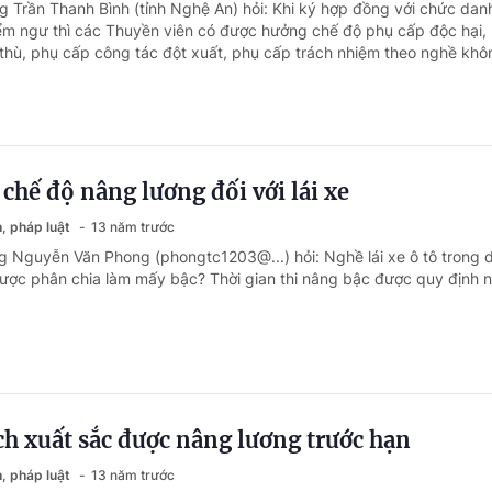
g Trần Thanh Bình (tỉnh Nghệ An) hỏi: Khi ký hợp đồng với chức dan
ểm ngư thì các Thuyền viên có được hưởng chế độ phụ cấp độc hại,
thù, phụ cấp công tác đột xuất, phụ cấp trách nhiệm theo nghề khô
 chế độ nâng lương đối với lái xe
, pháp luật
13 năm trước
g Nguyễn Văn Phong (phongtc1203@...) hỏi: Nghề lái xe ô tô trong 
ợc phân chia làm mấy bậc? Thời gian thi nâng bậc được quy định n
ch xuất sắc được nâng lương trước hạn
, pháp luật
13 năm trước