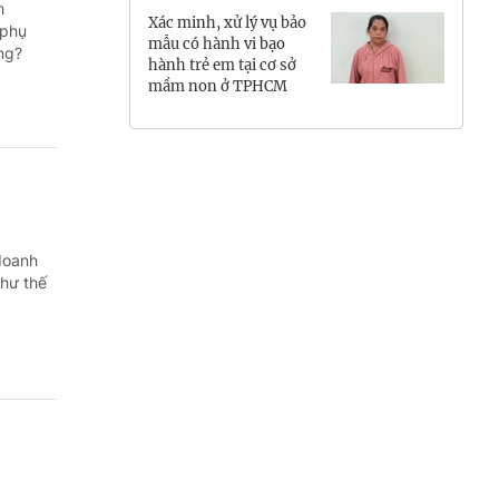
h
Xác minh, xử lý vụ bảo
Hưng Yên
 phụ
mẫu có hành vi bạo
ng?
hành trẻ em tại cơ sở
Hải Phòng
mầm non ở TPHCM
Khánh Hòa
Lai Châu
Lào Cai
doanh
Lâm Đồng
hư thế
Lạng Sơn
Nghệ An
Ninh Bình
Phú Thọ