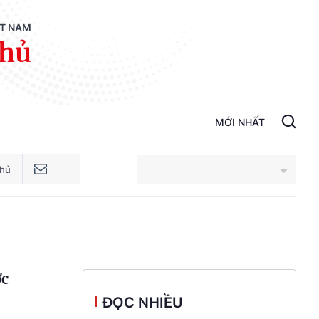
ỆT NAM
phủ
MỚI NHẤT
phủ
An Giang
Bắc Ninh
ớc
Cao Bằng
ĐỌC NHIỀU