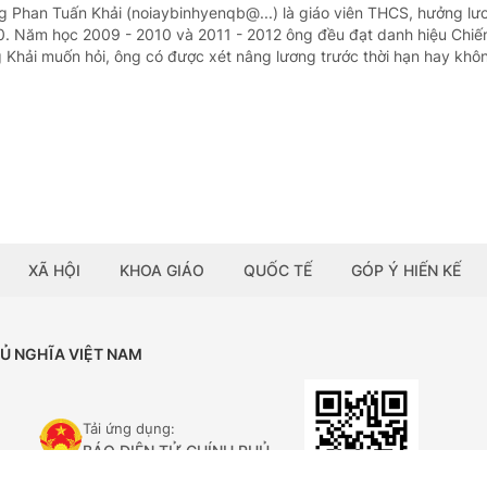
g Phan Tuấn Khải (noiaybinhyenqb@...) là giáo viên THCS, hưởng lư
0. Năm học 2009 - 2010 và 2011 - 2012 ông đều đạt danh hiệu Chiến 
 Khải muốn hỏi, ông có được xét nâng lương trước thời hạn hay khô
XÃ HỘI
KHOA GIÁO
QUỐC TẾ
GÓP Ý HIẾN KẾ
HỦ NGHĨA VIỆT NAM
Tải ứng dụng:
BÁO ĐIỆN TỬ CHÍNH PHỦ