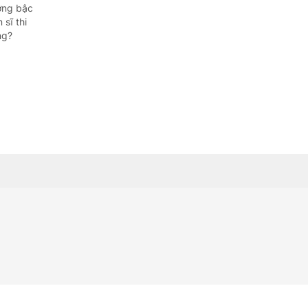
Quảng Ngãi
ơng bậc
sĩ thi
Quảng Ninh
ng?
Quảng Trị
Sơn La
Thanh Hóa
Thái Nguyên
Thừa Thiên Huế
Tuyên Quang
Tây Ninh
Vĩnh Long