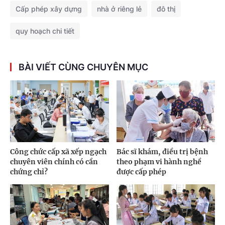
Cấp phép xây dựng
nhà ở riêng lẻ
đô thị
quy hoạch chi tiết
BÀI VIẾT CÙNG CHUYÊN MỤC
Công chức cấp xã xếp ngạch
Bác sĩ khám, điều trị bệnh
chuyên viên chính có cần
theo phạm vi hành nghề
chứng chỉ?
được cấp phép