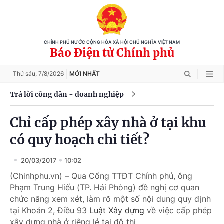
CHÍNH PHỦ NƯỚC CỘNG HÒA XÃ HỘI CHỦ NGHĨA VIỆT NAM
Báo Điện tử Chính phủ
Thứ sáu,
7/8/2026
MỚI NHẤT
Trả lời công dân - doanh nghiệp
Chỉ cấp phép xây nhà ở tại khu
có quy hoạch chi tiết?
20/03/2017
10:02
(Chinhphu.vn) – Qua Cổng TTĐT Chính phủ, ông
Phạm Trung Hiếu (TP. Hải Phòng) đề nghị cơ quan
chức năng xem xét, làm rõ một số nội dung quy định
tại Khoản 2, Điều 93
Luật Xây dựng
về việc cấp phép
xây dựng nhà ở riêng lẻ tại đô thị.