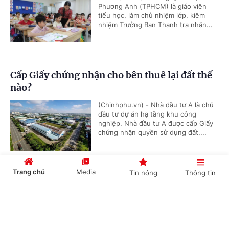
Phương Anh (TPHCM) là giáo viên
tiểu học, làm chủ nhiệm lớp, kiêm
nhiệm Trưởng Ban Thanh tra nhân...
Cấp Giấy chứng nhận cho bên thuê lại đất thế
nào?
(Chinhphu.vn) - Nhà đầu tư A là chủ
đầu tư dự án hạ tầng khu công
nghiệp. Nhà đầu tư A được cấp Giấy
chứng nhận quyền sử dụng đất,...
Trang chủ
Media
Tin nóng
Thông tin
Đối tượng nào được áp dụng chế độ phụ cấp
thu hút?
Cổng TTĐT Chính phủ
English
中文
(Chinhphu.vn) - Ông Lê Hùng (Huế)
là giáo viên, công tác 22 năm ở xã