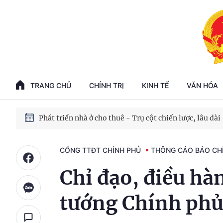
Phát triển kinh tế nhà nước trong kỷ nguyên mới
100 ngày xử lý các điểm nghẽn về chuyển đổi số
TRANG CHỦ
CHÍNH TRỊ
KINH TẾ
VĂN HÓA
Phát triển nhà ở cho thuê - Trụ cột chiến lược, lâu dài
Phát triển kinh tế nhà nước trong kỷ nguyên mới
CỔNG TTĐT CHÍNH PHỦ
THÔNG CÁO BÁO CH
Chỉ đạo, điều hà
tướng Chính phủ