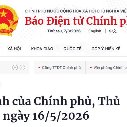
CHÍNH PHỦ NƯỚC CỘNG HÒA XÃ HỘI CHỦ NGHĨA VI
Báo Điện tử Chính 
Thứ sáu, 7/8/2026
English
中文
Chiến dịch 500 ngày đêm tìm kiếm, quy tập và xác định danh tính hài cốt liệt sĩ
XÃ HỘI
KHOA GIÁO
QUỐC TẾ
GÓP Ý HIẾN KẾ
Bảo vệ nền tảng tư tưởng của Đảng trong kỷ nguyên phát triển mới
Cổng TTĐT Chính phủ
Văn phòng Chính 
Í
Chiến dịch 500 ngày đêm tìm kiếm, quy tập và xác định danh tính hài cốt liệt sĩ
nh của Chính phủ, Thủ
 ngày 16/5/2026