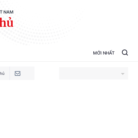
ỆT NAM
phủ
MỚI NHẤT
phủ
An Giang
Bắc Ninh
Cao Bằng