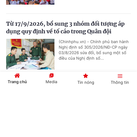
Từ 17/9/2026, bổ sung 3 nhóm đối tượng áp
dụng quy định về tố cáo trong Quân đội
(Chinhphu.vn) - Chính phủ ban hành
Nghị định số 305/2026/NĐ-CP ngày
03/8/2026 sửa đổi, bổ sung một số
điều của Nghị định số...
Trang chủ
Media
Tin nóng
Thông tin
Chức năng, nhiệm vụ, cơ cấu tổ chức mới của
Bộ Ngoại giao
Cổng TTĐT Chính phủ
English
中文
(Chinhphu.vn) - Chính phủ ban hành
Nghị định số 306/2026/NĐ-CP quy
định chức năng, nhiệm vụ, quyền hạn
và cơ cấu tổ chức của Bộ Ngoại giao.