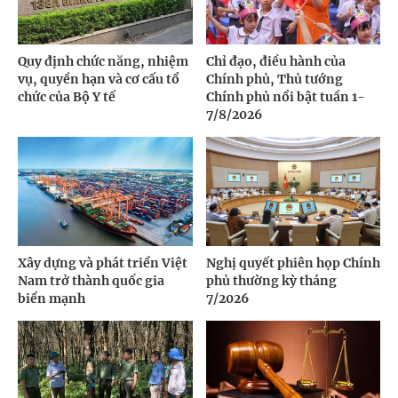
Quy định chức năng, nhiệm
Chỉ đạo, điều hành của
vụ, quyền hạn và cơ cấu tổ
Chính phủ, Thủ tướng
chức của Bộ Y tế
Chính phủ nổi bật tuần 1-
7/8/2026
Xây dựng và phát triển Việt
Nghị quyết phiên họp Chính
Nam trở thành quốc gia
phủ thường kỳ tháng
biển mạnh
7/2026