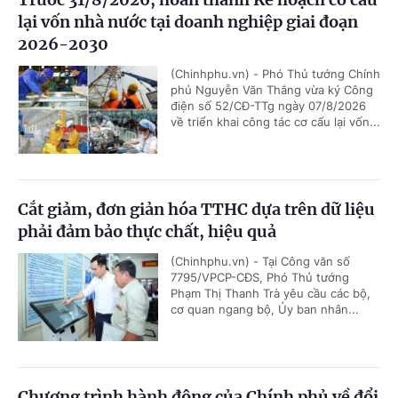
lại vốn nhà nước tại doanh nghiệp giai đoạn
2026-2030
(Chinhphu.vn) - Phó Thủ tướng Chính
phủ Nguyễn Văn Thắng vừa ký Công
điện số 52/CĐ-TTg ngày 07/8/2026
về triển khai công tác cơ cấu lại vốn...
Cắt giảm, đơn giản hóa TTHC dựa trên dữ liệu
phải đảm bảo thực chất, hiệu quả
(Chinhphu.vn) - Tại Công văn số
7795/VPCP-CĐS, Phó Thủ tướng
Phạm Thị Thanh Trà yêu cầu các bộ,
cơ quan ngang bộ, Ủy ban nhân...
Chương trình hành động của Chính phủ về đổi