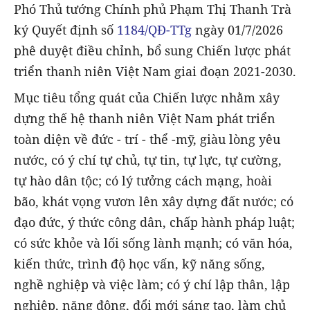
Phó Thủ tướng Chính phủ Phạm Thị Thanh Trà
ký Quyết định số
1184/QĐ-TTg
ngày 01/7/2026
phê duyệt điều chỉnh, bổ sung Chiến lược phát
triển thanh niên Việt Nam giai đoạn 2021-2030.
Mục tiêu tổng quát của Chiến lược nhằm xây
dựng thế hệ thanh niên Việt Nam phát triển
toàn diện về đức - trí - thể -mỹ, giàu lòng yêu
nước, có ý chí tự chủ, tự tin, tự lực, tự cường,
tự hào dân tộc; có lý tưởng cách mạng, hoài
bão, khát vọng vươn lên xây dựng đất nước; có
đạo đức, ý thức công dân, chấp hành pháp luật;
có sức khỏe và lối sống lành mạnh; có văn hóa,
kiến thức, trình độ học vấn, kỹ năng sống,
nghề nghiệp và việc làm; có ý chí lập thân, lập
nghiệp, năng động, đổi mới sáng tạo, làm chủ