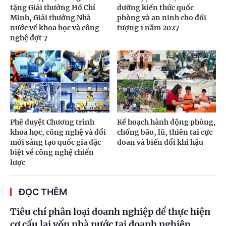
tặng Giải thưởng Hồ Chí
dưỡng kiến thức quốc
Minh, Giải thưởng Nhà
phòng và an ninh cho đối
nước về khoa học và công
tượng 1 năm 2027
nghệ đợt 7
Phê duyệt Chương trình
Kế hoạch hành động phòng,
khoa học, công nghệ và đổi
chống bão, lũ, thiên tai cực
mới sáng tạo quốc gia đặc
đoan và biến đổi khí hậu
biệt về công nghệ chiến
lược
ĐỌC THÊM
Tiêu chí phân loại doanh nghiệp để thực hiện
cơ cấu lại vốn nhà nước tại doanh nghiệp