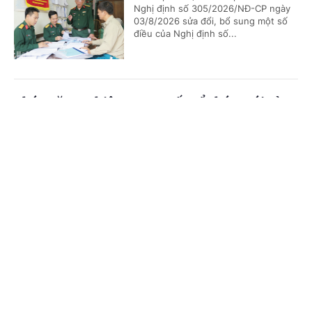
Nghị định số 305/2026/NĐ-CP ngày
03/8/2026 sửa đổi, bổ sung một số
điều của Nghị định số...
Chức năng, nhiệm vụ, cơ cấu tổ chức mới của
Bộ Ngoại giao
Cổng TTĐT Chính phủ
English
中文
(Chinhphu.vn) - Chính phủ ban hành
Nghị định số 306/2026/NĐ-CP quy
Trang chủ
Media
Tin nóng
Thông tin
định chức năng, nhiệm vụ, quyền hạn
và cơ cấu tổ chức của Bộ Ngoại giao.
Chuyên mục
Bổ nhiệm 2 Thứ trưởng Bộ Ngoại giao
CHÍNH TRỊ
KINH TẾ
(Chinhphu.vn) - Thủ tướng Chính phủ
VĂN HÓA
XÃ HỘI
Lê Minh Hưng đã ký các Quyết định
về việc điều động, bổ nhiệm giữ chức
Thứ trưởng Bộ Ngoại giao.