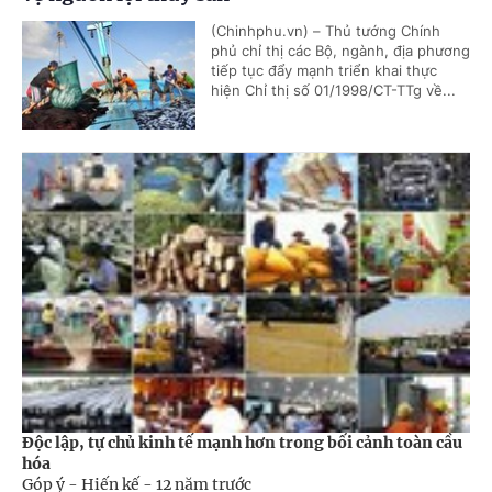
(Chinhphu.vn) – Thủ tướng Chính
phủ chỉ thị các Bộ, ngành, địa phương
tiếp tục đẩy mạnh triển khai thực
hiện Chỉ thị số 01/1998/CT-TTg về...
Độc lập, tự chủ kinh tế mạnh hơn trong bối cảnh toàn cầu
hóa
Góp ý - Hiến kế -
12 năm trước