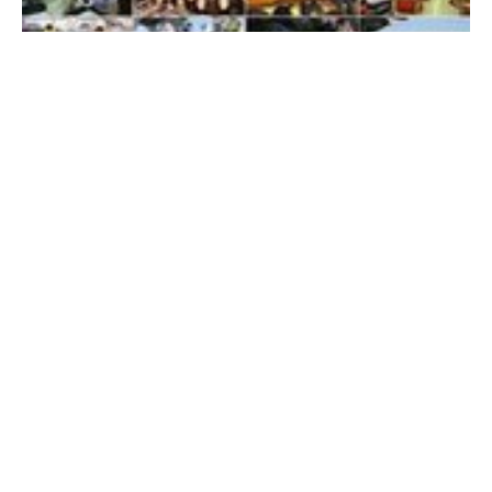
Cổng TTĐT Chính phủ
English
中文
Trang chủ
Media
Tin nóng
Thông tin
Đề xuất GDP năm 2014 đạt khoảng 6%
Chính sách và cuộc sống -
13 năm trước
Chuyên mục
CHÍNH TRỊ
KINH TẾ
VĂN HÓA
XÃ HỘI
KHOA GIÁO
QUỐC TẾ
GÓP Ý HIẾN KẾ
Đảm bảo hoạt động bưu chính, viễn thông thông suốt