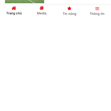
Trang chủ
Media
Tin nóng
Thông tin
VTV phát sóng toàn bộ 104 trận World Cup
2026
Cổng TTĐT Chính phủ
English
中文
(Chinhphu.vn) - VTV phát sóng toàn
bộ 104 trận World Cup 2026 phát
sóng toàn bộ 104 trận đấu trên nhiều
nền tảng, đồng thời cung cấp dịch...
Chuyên mục
Nestlé MILO tiếp tục đồng hành cùng giải
CHÍNH TRỊ
KINH TẾ
bóng đá nhi đồng toàn quốc 2026
VĂN HÓA
XÃ HỘI
(Chinhphu.vn) - Báo Thiếu niên Tiền
phong và Nhi đồng (TNTP&NĐ), Liên
KHOA GIÁO
QUỐC TẾ
đoàn Bóng đá Việt Nam (VFF) phối
hợp cùng nhãn hàng Nestlé MILO...
GÓP Ý HIẾN KẾ