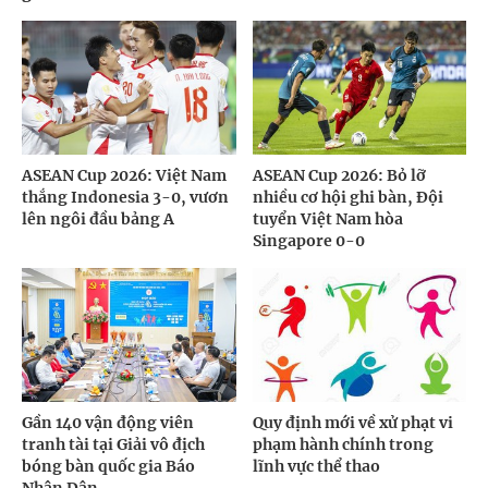
ASEAN Cup 2026: Việt Nam
ASEAN Cup 2026: Bỏ lỡ
thắng Indonesia 3-0, vươn
nhiều cơ hội ghi bàn, Đội
lên ngôi đầu bảng A
tuyển Việt Nam hòa
Singapore 0-0
Gần 140 vận động viên
Quy định mới về xử phạt vi
tranh tài tại Giải vô địch
phạm hành chính trong
bóng bàn quốc gia Báo
lĩnh vực thể thao
Nhân Dân