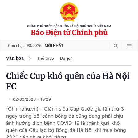
CHÍNH PHỦ NƯỚC CỘNG HÒA XÃ HỘI CHỦ NGHĨA VIỆT NAM
Báo Điện tử Chính phủ
Chủ nhật,
9/8/2026
MỚI NHẤT
Văn hóa
Thể thao
Du lịch
Chiếc Cup khó quên của Hà Nội
FC
02/03/2020
10:29
(Chinhphu.vn) - Giành siêu Cúp Quốc gia lần thứ 3
ngay trong bối cảnh bóng đá cũng đang phải chịu
ảnh hưởng dịch bệnh COVID-19 là thành quả khó
quên của Câu lạc bộ Bóng đá Hà Nội khi mùa bóng
2020 vẫn chưa khởi động.