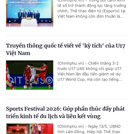
tế số trở thành động lực tăng trưởng
chính, Thể thao điện tử (Esports) tại
Việt Nam không còn đơn thuần là...
Truyền thông quốc tế viết về 'kỳ tích' của U17
Việt Nam
(Chinhphu.vn) - Chiến thắng 3-2
trước U17 UAE không chỉ giúp U17
Việt Nam lần đầu tiên giành vé dự
U17 World Cup, mà còn tạo tiếng...
Sports Festival 2026: Góp phần thúc đẩy phát
triển kinh tế du lịch và liên kết vùng
(Chinhphu.vn) - Ngày 13/5, UBND
tỉnh Lâm Đồng, Hiệp hội Thể thao