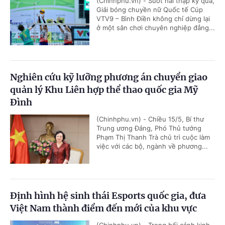
(Chinhphu.vn) - Suốt hai thập kỷ qua,
Giải bóng chuyền nữ Quốc tế Cúp
VTV9 – Bình Điền không chỉ dừng lại
ở một sân chơi chuyên nghiệp đẳng...
Nghiên cứu kỹ lưỡng phương án chuyển giao
quản lý Khu Liên hợp thể thao quốc gia Mỹ
Đình
(Chinhphu.vn) - Chiều 15/5, Bí thư
Trung ương Đảng, Phó Thủ tướng
Phạm Thị Thanh Trà chủ trì cuộc làm
việc với các bộ, ngành về phương...
Định hình hệ sinh thái Esports quốc gia, đưa
Việt Nam thành điểm đến mới của khu vực
(Chinhphu.vn) - Trong bối cảnh kinh