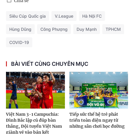
Chia sẻ
Siêu Cúp Quốc gia
V.League
Hà Nội FC
Hùng Dũng
Công Phượng
Duy Mạnh
TPHCM
COVID-19
BÀI VIẾT CÙNG CHUYÊN MỤC
Việt Nam 3-1 Campuchia:
Tiếp sức thế hệ trẻ phát
Đình Bắc lập cú đúp bàn
triển toàn diện ngay từ
thắng, Đội tuyển Việt Nam
những sân chơi học đường
giành vé vào bán kết