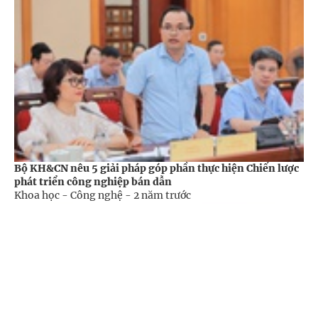
Bộ KH&CN nêu 5 giải pháp góp phần thực hiện Chiến lược
phát triển công nghiệp bán dẫn
Khoa học - Công nghệ -
2 năm trước
Cổng TTĐT Chính phủ
English
中文
Trang chủ
Media
Tin nóng
Thông tin