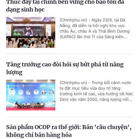
Thúc đẩy tài chính bền vững cho bảo tồn đa
dạng sinh học
(Chinhphu.vn) - Ngày 23/9, tại Đà
Nẵng, đã diễn ra hội nghị khu vực
châu Âu, châu Á và Thái Bình Dương
(EAPAC) lần thứ 11 của Sáng kiến...
Tăng trưởng cao đòi hỏi sự bứt phá từ năng
lượng
(Chinhphu.vn) - Trong bối cảnh nước
ta đặt mục tiêu vừa duy trì tăng
trưởng kinh tế cao, vừa hướng tới Net
Zero vào năm 2050, năng lượng nổi...
Sản phẩm OCOP ra thế giới: Bán 'câu chuyện',
không chỉ bán hàng hóa