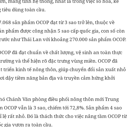
ơn, mang tính hệ thống, nhất là trong việc số hóa, kể
 tiêu dùng toàn cầu.
7.068 sản phẩm OCOP đạt từ 3 sao trở lên, thuộc về
sản phẩm được công nhận 5 sao cấp quốc gia, con số còn
 trước như Thái Lan với khoảng 270.000 sản phẩm OCOP.
COP đã đạt chuẩn về chất lượng, vệ sinh an toàn thực
 trường và thể hiện rõ đặc trưng vùng miền. OCOP đã
át triển kinh tế nông thôn, giúp chuyển đổi sản xuất nhỏ
hơi dậy tiềm năng bản địa và truyền cảm hứng khởi
Phó Chánh Văn phòng điều phối nông thôn mới Trung
m OCOP vẫn là 3 sao, chiếm tới 72,8%. Sản phẩm 4 sao
 lệ rất nhỏ. Đó là thách thức cho việc nâng tầm OCOP từ
 gia vươn ra toàn cầu.