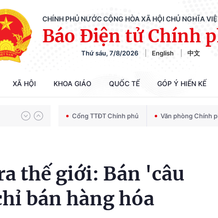
Chiến dịch 500 ngày đêm tìm kiếm, quy tập và xác định danh tính hài cốt liệt sĩ
CHÍNH PHỦ NƯỚC CỘNG HÒA XÃ HỘI CHỦ NGHĨA VI
Báo Điện tử Chính 
Thứ sáu, 7/8/2026
English
中文
Bảo vệ nền tảng tư tưởng của Đảng trong kỷ nguyên phát triển mới
XÃ HỘI
KHOA GIÁO
QUỐC TẾ
GÓP Ý HIẾN KẾ
Chiến dịch 500 ngày đêm tìm kiếm, quy tập và xác định danh tính hài cốt liệt sĩ
Cổng TTĐT Chính phủ
Văn phòng Chính 
 thế giới: Bán 'câu
chỉ bán hàng hóa