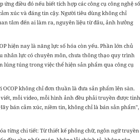
 ứng điều đó nếu biết tích hợp các công cụ công nghệ s
cảm xúc và đáng tin cậy. Người tiêu dùng không chỉ
an tâm đến ai làm ra, nguyên liệu từ đâu, ảnh hưởng
P hiện nay là năng lực số hóa còn yếu. Phần lớn chủ
iếu nhân lực có chuyên môn, chưa thông thạo quy trình
òn lúng túng trong việc thể hiện sản phẩm qua công cụ
ới OCOP không chỉ đơn thuần là đưa sản phẩm lên sàn.
 viết, mỗi video, mỗi hình ảnh đều phải truyền được tin
 Hãy bán cảm xúc, niềm tin, không chỉ là bán sản phẩm",
a từng chi tiết: Từ thiết kế phông chữ, ngôn ngữ truyền
gốc đều cần nhất quán, không lỗi chính tả, không rập