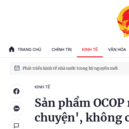
100 ngày xử lý các điểm nghẽn về chuyển đổi số
Phát triển nhà ở cho thuê - Trụ cột chiến lược, lâu dài
TRANG CHỦ
CHÍNH TRỊ
KINH TẾ
VĂN HÓA
Phát triển kinh tế nhà nước trong kỷ nguyên mới
KINH TẾ
Sản phẩm OCOP ra
chuyện', không 