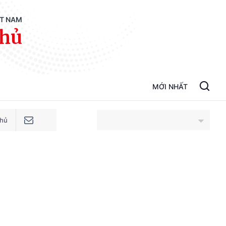
ỆT NAM
phủ
MỚI NHẤT
phủ
An Giang
Bắc Ninh
Cao Bằng