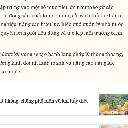
ập trung vào một số mục tiêu lớn như tháo gỡ các
oạt động sản xuất kinh doanh; cải cách thủ tục hành
 nghiệp; nâng cao hiệu lực, hiệu quả quản lý nhà nước
 quyền lợi người tiêu dùng và tạo lập môi trường cạnh
y được kỳ vọng sẽ tạo hành lang pháp lý thông thoáng,
rường kinh doanh lành mạnh và nâng cao năng lực
oạn mới./.
t Phòng, chống phổ biến vũ khí hủy diệt