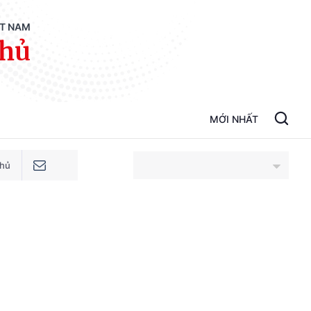
ỆT NAM
phủ
MỚI NHẤT
phủ
An Giang
Bắc Ninh
Cao Bằng