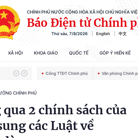
CHÍNH PHỦ NƯỚC CỘNG HÒA XÃ HỘI CHỦ NGHĨA VI
Báo Điện tử Chính 
Chiến dịch 500 ngày đêm tìm kiếm, quy tập và xác định danh tính hài cốt liệt sĩ
Thứ sáu, 7/8/2026
English
中文
Bảo vệ nền tảng tư tưởng của Đảng trong kỷ nguyên phát triển mới
XÃ HỘI
KHOA GIÁO
QUỐC TẾ
GÓP Ý HIẾN KẾ
Cổng TTĐT Chính phủ
Văn phòng Chính 
Chiến dịch 500 ngày đêm tìm kiếm, quy tập và xác định danh tính hài cốt liệt sĩ
TƯỚNG CHÍNH PHỦ
 qua 2 chính sách của
sung các Luật về