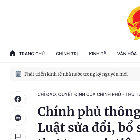
Phát triển kinh tế nhà nước trong kỷ nguyên mới
100 ngày xử lý các điểm nghẽn về chuyển đổi số
TRANG CHỦ
CHÍNH TRỊ
KINH TẾ
VĂN HÓA
Phát triển nhà ở cho thuê - Trụ cột chiến lược, lâu dài
Phát triển kinh tế nhà nước trong kỷ nguyên mới
CHỈ ĐẠO, QUYẾT ĐỊNH CỦA CHÍNH PHỦ - THỦ 
Chính phủ thông
Luật sửa đổi, bổ 