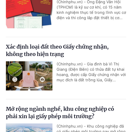
(Chinhphu.vn) - Ông Đặng Văn Hội
(TPHCM) là kỹ sư cơ khí, có 15 năm
kinh nghiệm thực tế trong lĩnh vực cơ
điện và thi công lắp đặt thiết bị cơ...
Xác định loại đất theo Giấy chứng nhận,
không theo hiện trạng
(Chinhphu.vn) - Gia đình bà Vì Thị
Giang (Điện Biên) có thửa đất tự khai
hoang, được cấp Giấy chứng nhận với
mục đích là đất trồng lúa, Giấy...
Mở rộng ngành nghề, khu công nghiệp có
phải xin lại giấy phép môi trường?
(Chinhphu.vn) - Khu công nghiệp đã
có giấy phép môi trường nay mở rộng