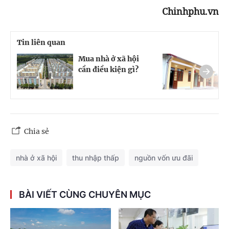
Chinhphu.vn
Tin liên quan
Mua nhà ở xã hội
G
cần điều kiện gì?
h
n
Chia sẻ
nhà ở xã hội
thu nhập thấp
nguồn vốn ưu đãi
BÀI VIẾT CÙNG CHUYÊN MỤC