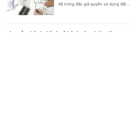
đã trúng đấu giá quyền sử dụng đất...
Chuyển thành đất ở có bắt buộc phải giáp
đường đi?
Cổng TTĐT Chính phủ
English
中文
(Chinhphu.vn) - Trường hợp chuyển
mục đích sử dụng một phần thửa đất
Trang chủ
Media
Tin nóng
Thông tin
mà không thực hiện tách thửa thì
phải bảo đảm điều kiện cho phép...
Chuyên mục
Quy định chuyển tiếp về xét thăng hạng viên
CHÍNH TRỊ
KINH TẾ
chức từ 1/7/2026
VĂN HÓA
XÃ HỘI
(Chinhphu.vn) - Trường hợp đã được
cấp có thẩm quyền phê duyệt Đề án
KHOA GIÁO
QUỐC TẾ
tổ chức xét thăng hạng chức danh
nghề nghiệp viên chức trước ngày...