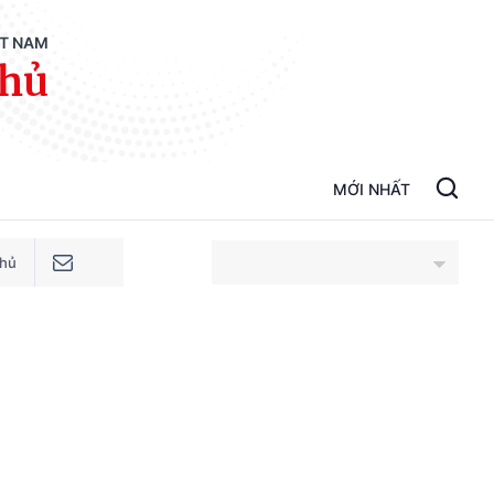
ỆT NAM
phủ
MỚI NHẤT
phủ
An Giang
Bắc Ninh
Cao Bằng