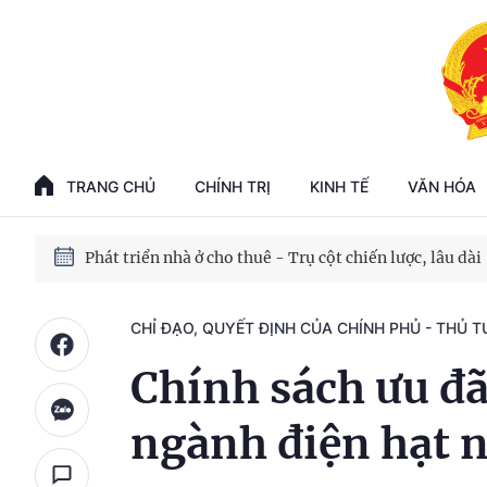
Phát triển kinh tế nhà nước trong kỷ nguyên mới
100 ngày xử lý các điểm nghẽn về chuyển đổi số
TRANG CHỦ
CHÍNH TRỊ
KINH TẾ
VĂN HÓA
Phát triển nhà ở cho thuê - Trụ cột chiến lược, lâu dài
Phát triển kinh tế nhà nước trong kỷ nguyên mới
CHỈ ĐẠO, QUYẾT ĐỊNH CỦA CHÍNH PHỦ - THỦ 
Chính sách ưu đãi
ngành điện hạt 