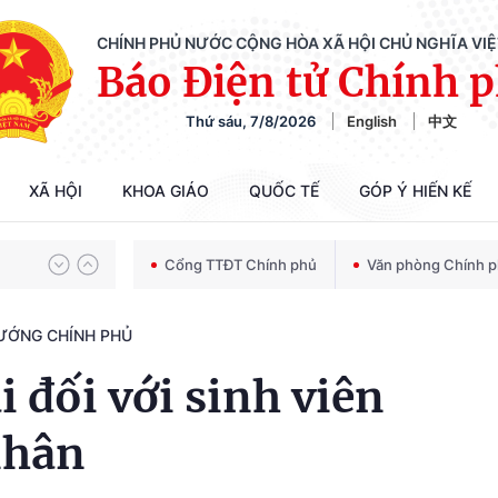
CHÍNH PHỦ NƯỚC CỘNG HÒA XÃ HỘI CHỦ NGHĨA VI
Báo Điện tử Chính 
Thứ sáu, 7/8/2026
English
中文
Chiến dịch 500 ngày đêm tìm kiếm, quy tập và xác định danh tính hài cốt liệt sĩ
XÃ HỘI
KHOA GIÁO
QUỐC TẾ
GÓP Ý HIẾN KẾ
Bảo vệ nền tảng tư tưởng của Đảng trong kỷ nguyên phát triển mới
Cổng TTĐT Chính phủ
Văn phòng Chính 
TƯỚNG CHÍNH PHỦ
Chiến dịch 500 ngày đêm tìm kiếm, quy tập và xác định danh tính hài cốt liệt sĩ
 đối với sinh viên
nhân