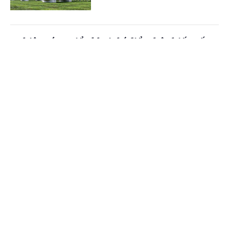
Nghiên cứu, triển khai thí điểm hộ chiếu số
sản phẩm, tăng minh bạch thông tin hàng hóa
Cổng TTĐT Chính phủ
English
中文
(Chinhphu.vn) - Ủy ban Tiêu chuẩn
Đo lường Chất lượng Quốc gia (Bộ
Trang chủ
Media
Tin nóng
Thông tin
KH&CN) sẽ nghiên cứu, triển khai thí
điểm hộ chiếu số sản phẩm và nhãn...
Chuyên mục
VGIC 2026: Khai phá động lực công nghệ
CHÍNH TRỊ
KINH TẾ
tương lai cho Việt Nam
VĂN HÓA
XÃ HỘI
(Chinhphu.vn) - Trong bối cảnh nền
kinh tế toàn cầu đang tái định hình
KHOA GIÁO
QUỐC TẾ
cấu trúc cạnh tranh dựa trên tri thức
và công nghệ tiên phong, việc...
GÓP Ý HIẾN KẾ