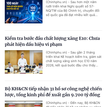
(Chinhphu.vn) - Sau hơn một năm
rưỡi triển khai Nghị quyết số 57-
NQ/TW của Bộ Chính trị, chuyển đổi
số quốc gia đã đạt nhiều kết quả...
Kiểm tra bước đầu chất lượng xăng E10: Chưa
phát hiện dấu hiệu vi phạm
(Chinhphu.vn) - Sau gần 2 tháng
triển khai Kế hoạch kiểm tra, giám sát
chất lượng xăng sinh học E10 năm
2026, kết quả bước đầu cho thấy...
Bộ KH&CN tiếp nhận 31 hồ sơ công nghệ chiến
lược, tổng kinh phí đề xuất gần 9.700 tỷ đồng
(Chinhphu.vn) - Đến nay, Bộ KH&CN