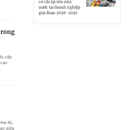
cơ cấu lại vốn nhà
nước tại doanh nghiệp
giai đoạn 2026-2030
trong
ểu cấp
 cao
.
Hoa Kỳ,
tạo giữa