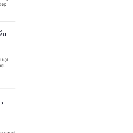
 đẹp
iều
i bật
iệt
t,
ng người