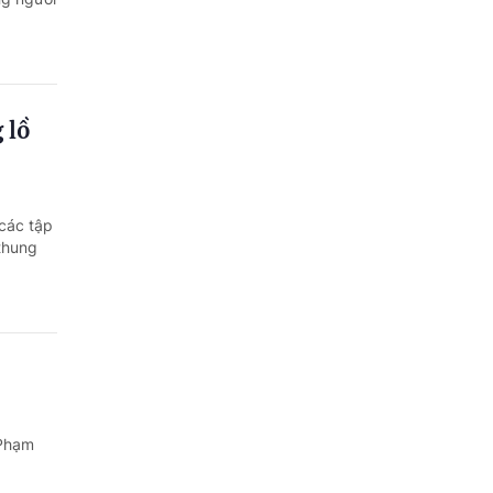
 lồ
 các tập
 thung
 Phạm