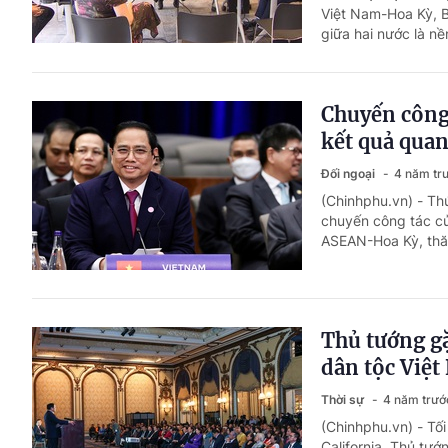
Việt Nam-Hoa Kỳ, 
giữa hai nước là nề
Chuyến công 
kết quả quan
Đối ngoại
4 năm tr
(Chinhphu.vn) - Th
chuyến công tác củ
ASEAN-Hoa Kỳ, thăm
Thủ tướng gặ
dân tộc Việt
Thời sự
4 năm trướ
(Chinhphu.vn) - Tối
California, Thủ tư