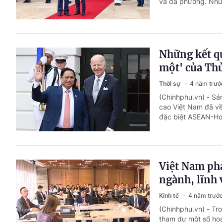
và đa phương. Nhữn
Những kết qu
một' của Th
Thời sự
4 năm trướ
(Chinhphu.vn) - Sá
cao Việt Nam đã về
đặc biệt ASEAN-Hoa
Việt Nam phả
ngành, lĩnh 
Kinh tế
4 năm trướ
(Chinhphu.vn) - Tr
tham dự một số hoạ