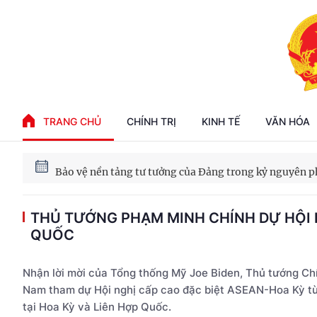
Phát triển kinh tế nhà nước trong kỷ nguyên mới
TRANG CHỦ
CHÍNH TRỊ
KINH TẾ
VĂN HÓA
100 ngày xử lý các điểm nghẽn về chuyển đổi số
Phát triển nhà ở cho thuê - Trụ cột chiến lược, lâu dài
THỦ TƯỚNG PHẠM MINH CHÍNH DỰ HỘI NG
Phát triển kinh tế nhà nước trong kỷ nguyên mới
QUỐC
Nhận lời mời của Tổng thống Mỹ Joe Biden, Thủ tướng Ch
Nam tham dự Hội nghị cấp cao đặc biệt ASEAN-Hoa Kỳ từ
tại Hoa Kỳ và Liên Hợp Quốc.