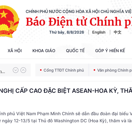
CHÍNH PHỦ NƯỚC CỘNG HÒA XÃ HỘI CHỦ NGHĨA VI
Báo Điện tử Chính 
Thứ bảy, 8/8/2026
English
中文
Chiến dịch 500 ngày đêm tìm kiếm, quy tập và xác định danh tính hài cốt liệt sĩ
XÃ HỘI
KHOA GIÁO
QUỐC TẾ
GÓP Ý HIẾN KẾ
Bảo vệ nền tảng tư tưởng của Đảng trong kỷ nguyên phát triển mới
Cổng TTĐT Chính phủ
Văn phòng Chính 
HỊ CẤP CAO ĐẶC BIỆT ASEAN-HOA KỲ, THĂM
Chiến dịch 500 ngày đêm tìm kiếm, quy tập và xác định danh tính hài cốt liệt sĩ
ính phủ Việt Nam Phạm Minh Chính sẽ dẫn đầu đoàn đại biểu V
 ngày 12-13/5 tại Thủ đô Washington DC (Hoa Kỳ), thăm và là