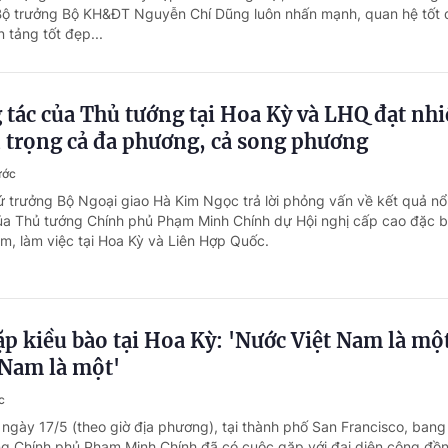
Bộ trưởng Bộ KH&ĐT Nguyễn Chí Dũng luôn nhấn mạnh, quan hệ tốt
n tảng tốt đẹp...
tác của Thủ tướng tại Hoa Kỳ và LHQ đạt nh
 trọng cả đa phương, cả song phương
ước
ứ trưởng Bộ Ngoại giao Hà Kim Ngọc trả lời phỏng vấn về kết quả nổ
a Thủ tướng Chính phủ Phạm Minh Chính dự Hội nghị cấp cao đặc b
, làm việc tại Hoa Kỳ và Liên Hợp Quốc.
p kiều bào tại Hoa Kỳ: 'Nước Việt Nam là mộ
 Nam là một'
c
 ngày 17/5 (theo giờ địa phương), tại thành phố San Francisco, bang
ớng Chính phủ Phạm Minh Chính đã có cuộc gặp với đại diện cộng đồ