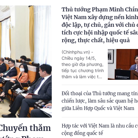
Thủ tướng Phạm Minh Chín
Việt Nam xây dựng nền kinh
độc lập, tự chủ, gắn với chủ
tích cực hội nhập quốc tế sâ
rộng, thực chất, hiệu quả
(Chinhphu.vn) -
Chiều ngày 14/5,
theo giờ địa phương,
tiếp tục chương trình
thăm và làm việc tại
Hoa Kỳ, Thủ tướng
Phạm Minh Chính đã
Đối thoại của Thủ tướng mang tí
thăm, phát biểu và
chiến lược, làm sâu sắc quan hệ h
dự tọa đàm chính
sách tại Đại học
giữa Liên Hợp Quốc và Việt Nam
Harvard, thành phố
Cambridge, bang
Hợp tác với Việt Nam là nhu cầu c
 Chuyến thăm
Massachusetts.
cộng đồng quốc tế