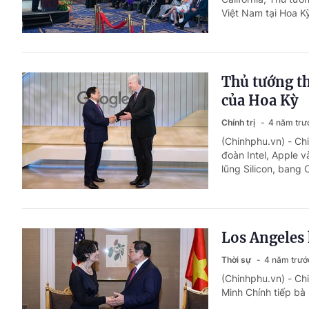
Việt Nam tại Hoa K
Thủ tướng th
của Hoa Kỳ
Chính trị
4 năm trư
(Chinhphu.vn) - Ch
đoàn Intel, Apple 
lũng Silicon, bang C
Los Angeles 
Thời sự
4 năm trướ
(Chinhphu.vn) - Ch
Minh Chính tiếp bà