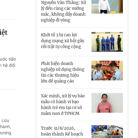
Quảng Ngãi
Nguyễn Văn Thắng: Xử
lý đến cùng các vướng
mắc, không đẩy doanh
Quảng Ninh
nghiệp đi vòng
Quảng Trị
iệt
Khởi tố 3 bị can lợi
dụng mạng xã hội gây
Sơn La
rối trật tự công cộng
Thanh Hóa
ước tiến
Phát hiện doanh
n hệ đối
Thái Nguyên
nghiệp sử dụng thông
tin các thương hiệu
lớn để quảng cáo
Thừa Thiên Huế
Tuyên Quang
Xác minh, xử lý vụ bảo
mẫu có hành vi bạo
hành trẻ em tại cơ sở
Tây Ninh
mầm non ở TPHCM
n cứu
Vĩnh Long
thành,
Trước 31/8/2026,
phương
hoàn thành Kế hoạch