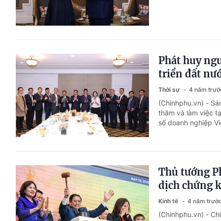
Phát huy ngu
triển đất nư
Thời sự
4 năm trướ
(Chinhphu.vn) - Sán
thăm và làm việc t
số doanh nghiệp Việ
Thủ tướng P
dịch chứng k
Kinh tế
4 năm trướ
(Chinhphu.vn) - Ch