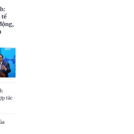
Cà Mau
h:
Cần Thơ
 tế
 động,
Điện Biên
u
Đà Nẵng
Đắk Lắk
Đồng Nai
Đồng Tháp
Gia Lai
nh
ợp tác
Hà Nội
Hồ Chí Minh
ủa
Hà Tĩnh