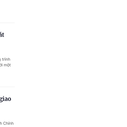
át
 trình
ới một
giao
h Chính