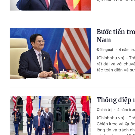
Bước tiến tr
Nam
Đối ngoại
4 năm tr
(Chinhphu.vn) – Tr
rất dài và với chu
tác toàn diện và sự
Thông điệp 
Chính trị
4 năm trư
(Chinhphu.vn) - Th
Chiến lược và Quốc
lòng tin và trách n