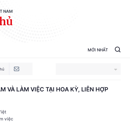
ỆT NAM
phủ
MỚI NHẤT
phủ
 VÀ LÀM VIỆC TẠI HOA KỲ, LIÊN HỢP
An Giang
Bắc Ninh
iệt
Cao Bằng
m việc