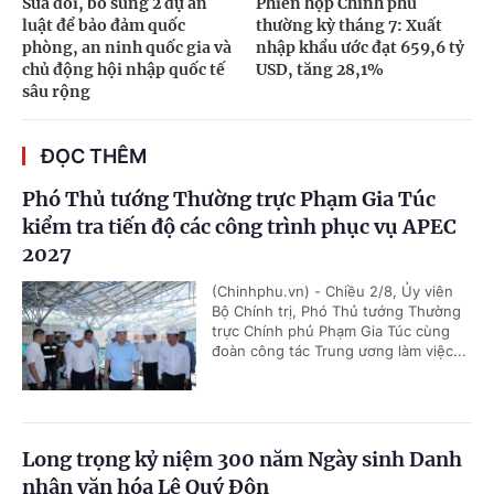
Sửa đổi, bổ sung 2 dự án
Phiên họp Chính phủ
luật để bảo đảm quốc
thường kỳ tháng 7: Xuất
phòng, an ninh quốc gia và
nhập khẩu ước đạt 659,6 tỷ
chủ động hội nhập quốc tế
USD, tăng 28,1%
sâu rộng
ĐỌC THÊM
Phó Thủ tướng Thường trực Phạm Gia Túc
kiểm tra tiến độ các công trình phục vụ APEC
2027
(Chinhphu.vn) - Chiều 2/8, Ủy viên
Bộ Chính trị, Phó Thủ tướng Thường
trực Chính phủ Phạm Gia Túc cùng
đoàn công tác Trung ương làm việc...
Long trọng kỷ niệm 300 năm Ngày sinh Danh
nhân văn hóa Lê Quý Đôn