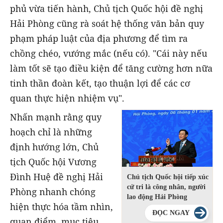
phủ vừa tiến hành, Chủ tịch Quốc hội đề nghị
Hải Phòng cũng rà soát hệ thống văn bản quy
phạm pháp luật của địa phương để tìm ra
chồng chéo, vướng mắc (nếu có). "Cái này nếu
làm tốt sẽ tạo điều kiện để tăng cường hơn nữa
tinh thần đoàn kết, tạo thuận lợi để các cơ
quan thực hiện nhiệm vụ".
Nhấn mạnh rằng quy
hoạch chỉ là những
định hướng lớn, Chủ
tịch Quốc hội Vương
Đình Huệ đề nghị Hải
Chủ tịch Quốc hội tiếp xúc
cử tri là công nhân, người
Phòng nhanh chóng
lao động Hải Phòng
hiện thực hóa tầm nhìn,
ĐỌC NGAY
quan điểm, mục tiêu