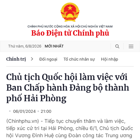
CHÍNH PHỦ NƯỚC CỘNG HÒA XÃ HỘI CHỦ NGHĨA VIỆT NAM
Báo Điện tử Chính phủ
Thứ năm,
6/8/2026
MỚI NHẤT
Chính trị
Đối ngoại
Tổ chức nhân sự
Hội nhập
Chủ tịch Quốc hội làm việc với
Ban Chấp hành Đảng bộ thành
phố Hải Phòng
06/01/2024
21:00
(Chinhphu.vn) - Tiếp tục chuyến thăm và làm việc,
tiếp xúc cử tri tại Hải Phòng, chiều 6/1, Chủ tịch Quốc
hội Vương Đình Huệ cùng Đoàn công tác Trung ương