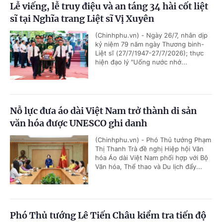
Lễ viếng, lễ truy điệu và an táng 34 hài cốt liệt
sĩ tại Nghĩa trang Liệt sĩ Vị Xuyên
(Chinhphu.vn) - Ngày 26/7, nhân dịp
kỷ niệm 79 năm ngày Thương binh-
Liệt sĩ (27/7/1947-27/7/2026); thực
hiện đạo lý "Uống nước nhớ...
Nỗ lực đưa áo dài Việt Nam trở thành di sản
văn hóa được UNESCO ghi danh
(Chinhphu.vn) - Phó Thủ tướng Phạm
Thị Thanh Trà đề nghị Hiệp hội Văn
hóa Áo dài Việt Nam phối hợp với Bộ
Văn hóa, Thể thao và Du lịch đẩy...
Phó Thủ tướng Lê Tiến Châu kiểm tra tiến độ