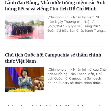
Lãnh đạo Đảng, Nhà nước tưởng niệm các Anh
hùng liệt sĩ và viếng Chủ tịch Hồ Chí Minh
(Chinhphu.vn) - Nhân kỷ niệm 79
năm Ngày Thương binh-Liệt sĩ
(27/7/1947-27/7/2026), sáng 26/7,
Đoàn đại biểu Ban Chấp hành Trung...
Chủ tịch Quốc hội Campuchia sẽ thăm chính
thức Việt Nam
(Chinhphu.vn) - Nhận lời mời của Chủ
tịch Quốc hội Trần Thanh Mẫn, Chủ
tịch Quốc hội Campuchia Samdech
Khuon Sudary sẽ thăm chính thức...
Thủ tướng Chính phủ phát động "Phong trào