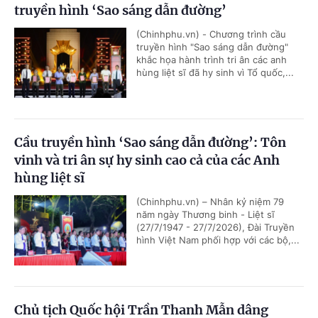
truyền hình ‘Sao sáng dẫn đường’
(Chinhphu.vn) - Chương trình cầu
truyền hình "Sao sáng dẫn đường"
khắc họa hành trình tri ân các anh
hùng liệt sĩ đã hy sinh vì Tổ quốc,...
Cầu truyền hình ‘Sao sáng dẫn đường’: Tôn
vinh và tri ân sự hy sinh cao cả của các Anh
hùng liệt sĩ
(Chinhphu.vn) – Nhân kỷ niệm 79
năm ngày Thương binh - Liệt sĩ
(27/7/1947 - 27/7/2026), Đài Truyền
hình Việt Nam phối hợp với các bộ,...
Chủ tịch Quốc hội Trần Thanh Mẫn dâng