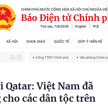
CHÍNH PHỦ NƯỚC CỘNG HÒA XÃ HỘI CHỦ NGHĨA VI
Báo Điện tử Chính 
Chiến dịch 500 ngày đêm tìm kiếm, quy tập và xác định danh tính hài cốt liệt sĩ
Thứ sáu, 7/8/2026
English
中文
Bảo vệ nền tảng tư tưởng của Đảng trong kỷ nguyên phát triển mới
XÃ HỘI
KHOA GIÁO
QUỐC TẾ
GÓP Ý HIẾN KẾ
Cổng TTĐT Chính phủ
Văn phòng Chính 
Chiến dịch 500 ngày đêm tìm kiếm, quy tập và xác định danh tính hài cốt liệt sĩ
i Qatar: Việt Nam đã
cho các dân tộc trên