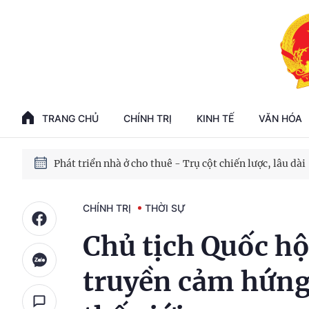
Phát triển kinh tế nhà nước trong kỷ nguyên mới
100 ngày xử lý các điểm nghẽn về chuyển đổi số
TRANG CHỦ
CHÍNH TRỊ
KINH TẾ
VĂN HÓA
Phát triển nhà ở cho thuê - Trụ cột chiến lược, lâu dài
Phát triển kinh tế nhà nước trong kỷ nguyên mới
CHÍNH TRỊ
THỜI SỰ
Chủ tịch Quốc hộ
truyền cảm hứng 