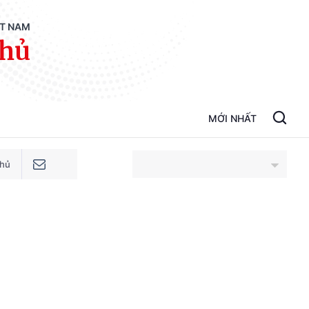
ỆT NAM
phủ
MỚI NHẤT
phủ
An Giang
Bắc Ninh
Cao Bằng