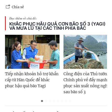
Chia sẻ
Đọc thêm về chủ đề:
KHẮC PHỤC HẬU QUẢ CƠN BÃO SỐ 3 (YAGI)
VÀ MƯA LŨ TẠI CÁC TỈNH PHÍA BẮC
Tiếp nhận khoản hỗ trợ khẩn
Công điện của Thủ tướng
cấp từ Hàn Quốc để khắc
Chính phủ về đẩy mạnh k
phục hậu quả bão Yagi
phục sản xuất nông nghiệ
sau bão số 3