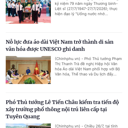
kỷ niệm 79 năm ngày Thương binh-
Liệt sĩ (27/7/1947-27/7/2026); thực
hiện đạo lý "Uống nước nhớ...
Nỗ lực đưa áo dài Việt Nam trở thành di sản
văn hóa được UNESCO ghi danh
(Chinhphu.vn) - Phó Thủ tướng Phạm
Thị Thanh Trà đề nghị Hiệp hội Văn
hóa Áo dài Việt Nam phối hợp với Bộ
Văn hóa, Thể thao và Du lịch đẩy...
Phó Thủ tướng Lê Tiến Châu kiểm tra tiến độ
xây trường phổ thông nội trú liên cấp tại
Tuyên Quang
(Chinhphu.vn) - Chiều 26/7, tại tỉnh