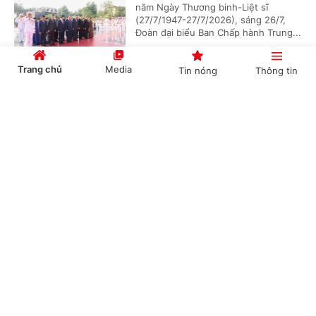
năm Ngày Thương binh-Liệt sĩ
(27/7/1947-27/7/2026), sáng 26/7,
Đoàn đại biểu Ban Chấp hành Trung...
Trang chủ
Media
Tin nóng
Thông tin
Chủ tịch Quốc hội Campuchia sẽ thăm chính
Cổng TTĐT Chính phủ
English
中文
thức Việt Nam
(Chinhphu.vn) - Nhận lời mời của Chủ
tịch Quốc hội Trần Thanh Mẫn, Chủ
tịch Quốc hội Campuchia Samdech
Khuon Sudary sẽ thăm chính thức...
Chuyên mục
CHÍNH TRỊ
KINH TẾ
Thủ tướng Chính phủ phát động "Phong trào
đẩy mạnh chăm lo người có công với cách
VĂN HÓA
XÃ HỘI
mạng"
KHOA GIÁO
QUỐC TẾ
(Chinhphu.vn) - Sáng 23/7, tại Hà