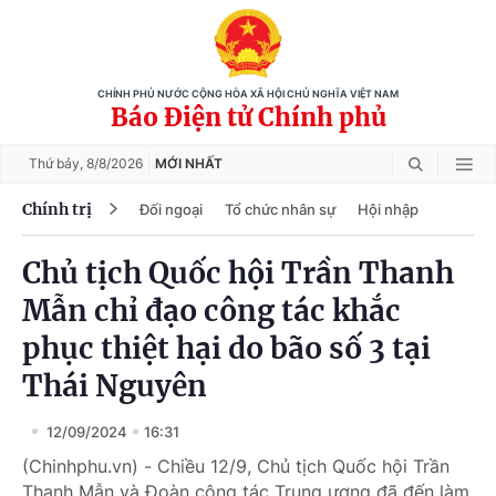
CHÍNH PHỦ NƯỚC CỘNG HÒA XÃ HỘI CHỦ NGHĨA VIỆT NAM
Báo Điện tử Chính phủ
Thứ bảy,
8/8/2026
MỚI NHẤT
Chính trị
Đối ngoại
Tổ chức nhân sự
Hội nhập
Chủ tịch Quốc hội Trần Thanh
Mẫn chỉ đạo công tác khắc
phục thiệt hại do bão số 3 tại
Thái Nguyên
12/09/2024
16:31
(Chinhphu.vn) - Chiều 12/9, Chủ tịch Quốc hội Trần
Thanh Mẫn và Đoàn công tác Trung ương đã đến làm