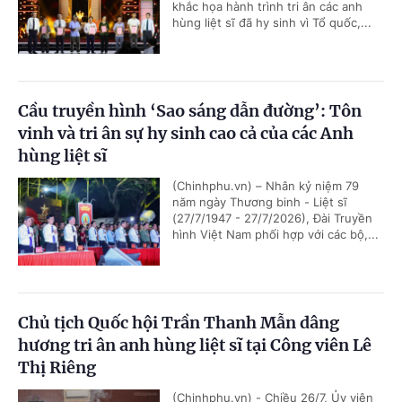
khắc họa hành trình tri ân các anh
hùng liệt sĩ đã hy sinh vì Tổ quốc,...
Cầu truyền hình ‘Sao sáng dẫn đường’: Tôn
vinh và tri ân sự hy sinh cao cả của các Anh
hùng liệt sĩ
(Chinhphu.vn) – Nhân kỷ niệm 79
năm ngày Thương binh - Liệt sĩ
(27/7/1947 - 27/7/2026), Đài Truyền
hình Việt Nam phối hợp với các bộ,...
Chủ tịch Quốc hội Trần Thanh Mẫn dâng
hương tri ân anh hùng liệt sĩ tại Công viên Lê
Thị Riêng
(Chinhphu.vn) - Chiều 26/7, Ủy viên