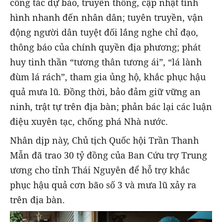
công tác dự báo, truyền thông, cập nhật tình
hình nhanh đến nhân dân; tuyên truyền, vận
động người dân tuyệt đối lắng nghe chỉ đạo,
thông báo của chính quyền địa phương; phát
huy tinh thần “tương thân tương ái”, “lá lành
đùm lá rách”, tham gia ủng hộ, khắc phục hậu
quả mưa lũ. Đồng thời, bảo đảm giữ vững an
ninh, trật tự trên địa bàn; phản bác lại các luận
điệu xuyên tạc, chống phá Nhà nước.
Nhân dịp này, Chủ tịch Quốc hội Trần Thanh
Mẫn đã trao 30 tỷ đồng của Ban Cứu trợ Trung
ương cho tỉnh Thái Nguyên để hỗ trợ khắc
phục hậu quả cơn bão số 3 và mưa lũ xảy ra
trên địa bàn.