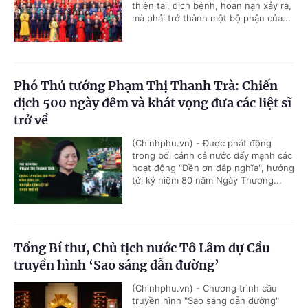
thiên tai, dịch bệnh, hoạn nạn xảy ra,
mà phải trở thành một bộ phận của...
Phó Thủ tướng Phạm Thị Thanh Trà: Chiến
dịch 500 ngày đêm và khát vọng đưa các liệt sĩ
trở về
(Chinhphu.vn) - Được phát động
trong bối cảnh cả nước đẩy mạnh các
hoạt động "Đền ơn đáp nghĩa", hướng
tới kỷ niệm 80 năm Ngày Thương...
Tổng Bí thư, Chủ tịch nước Tô Lâm dự Cầu
truyền hình ‘Sao sáng dẫn đường’
(Chinhphu.vn) - Chương trình cầu
truyền hình "Sao sáng dẫn đường"