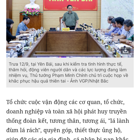
Trưa 12/9, tại Yên Bái, sau khi kiểm tra tình hình thực tế,
thăm hỏi, động viên người dân và các lực lượng đang làm
nhiệm vụ, Thủ tướng Phạm Minh Chính chủ trì cuộc họp về
khắc phục hậu quả thiên tai - Ảnh VGP/Nhật Bắc
Tổ chức cuộc vận động các cơ quan, tổ chức,
doanh nghiệp và toàn xã hội phát huy truyền
thống đoàn kết, tương thân, tương ái, "lá lành
đùm lá rách", quyên góp, thiết thực ủng hộ,
giúp đỡ các gia gia đình, cá nhân bị nạn khắc