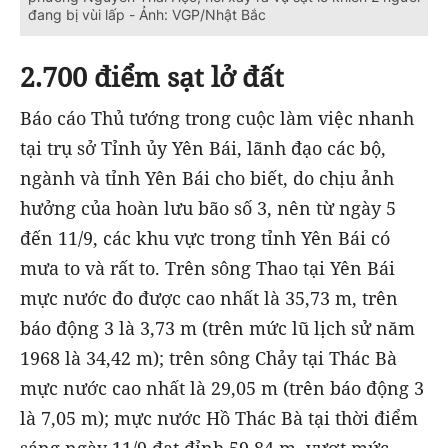
đang bị vùi lấp - Ảnh: VGP/Nhật Bắc
2.700 điểm sạt lở đất
Báo cáo Thủ tướng trong cuộc làm việc nhanh
tại trụ sở Tỉnh ủy Yên Bái,
lãnh đạo các bộ,
ngành và tỉnh Yên Bái cho biết, do chịu ảnh
hưởng của hoàn lưu bão số 3, nên từ ngày 5
đến 11/9, các khu vực trong tỉnh Yên Bái có
mưa to và rất to. Trên sông Thao tại Yên Bái
mực nước đo được cao nhất là 35,73 m, trên
báo động 3 là 3,73 m (trên mức lũ lịch sử năm
1968 là 34,42 m); trên sông Chảy tại Thác Bà
mực nước cao nhất là 29,05 m (trên báo động 3
là 7,05 m); mực nước Hồ Thác Bà tại thời điểm
sáng ngày 11/9 đạt đỉnh 59,84 m, vượt mức