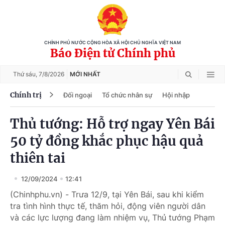
CHÍNH PHỦ NƯỚC CỘNG HÒA XÃ HỘI CHỦ NGHĨA VIỆT NAM
Báo Điện tử Chính phủ
Thứ sáu,
7/8/2026
MỚI NHẤT
Chính trị
Đối ngoại
Tổ chức nhân sự
Hội nhập
Thủ tướng: Hỗ trợ ngay Yên Bái
50 tỷ đồng khắc phục hậu quả
thiên tai
12/09/2024
12:41
(Chinhphu.vn) - Trưa 12/9, tại Yên Bái, sau khi kiểm
tra tình hình thực tế, thăm hỏi, động viên người dân
và các lực lượng đang làm nhiệm vụ, Thủ tướng Phạm