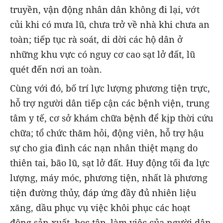
truyền, vận động nhân dân không đi lại, vớt
củi khi có mưa lũ, chưa trở về nhà khi chưa an
toàn; tiếp tục rà soát, di dời các hộ dân ở
những khu vực có nguy cơ cao sạt lở đất, lũ
quét đến nơi an toàn.
Cùng với đó, bố trí lực lượng phương tiện trực,
hỗ trợ người dân tiếp cận các bệnh viện, trung
tâm y tế, cơ sở khám chữa bệnh để kịp thời cứu
chữa; tổ chức thăm hỏi, động viên, hỗ trợ hậu
sự cho gia đình các nạn nhân thiệt mạng do
thiên tai, bão lũ, sạt lở đất. Huy động tối đa lực
lượng, máy móc, phương tiện, nhất là phương
tiện đường thủy, đáp ứng đầy đủ nhiên liệu
xăng, dầu phục vụ việc khôi phục các hoạt
động sản xuất, học tập, làm việc của người dân