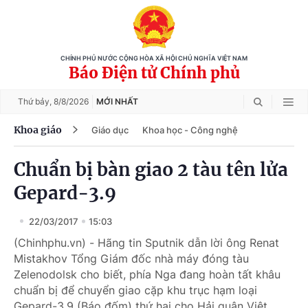
CHÍNH PHỦ NƯỚC CỘNG HÒA XÃ HỘI CHỦ NGHĨA VIỆT NAM
Báo Điện tử Chính phủ
Thứ bảy,
8/8/2026
MỚI NHẤT
Khoa giáo
Giáo dục
Khoa học - Công nghệ
Chuẩn bị bàn giao 2 tàu tên lửa
Gepard-3.9
22/03/2017
15:03
(Chinhphu.vn) - Hãng tin Sputnik dẫn lời ông Renat
Mistakhov Tổng Giám đốc nhà máy đóng tàu
Zelenodolsk cho biết, phía Nga đang hoàn tất khâu
chuẩn bị để chuyển giao cặp khu trục hạm loại
Gepard-3.9 (Báo đốm) thứ hai cho Hải quân Việt