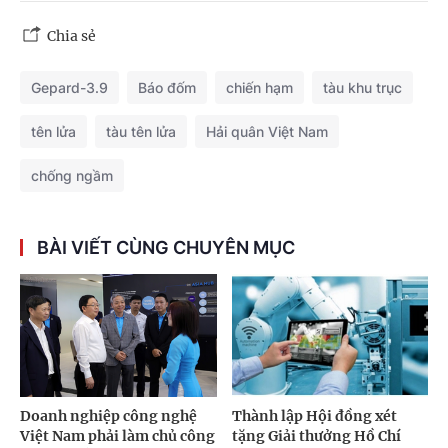
Chia sẻ
Gepard-3.9
Báo đốm
chiến hạm
tàu khu trục
tên lửa
tàu tên lửa
Hải quân Việt Nam
chống ngầm
BÀI VIẾT CÙNG CHUYÊN MỤC
Doanh nghiệp công nghệ
Thành lập Hội đồng xét
Việt Nam phải làm chủ công
tặng Giải thưởng Hồ Chí