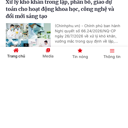
Xử lý khó khăn trong lập, phân bổ, giao dự
toán cho hoạt động khoa học, công nghệ và
đổi mới sáng tạo
(Chinhphu.vn) - Chính phủ ban hành
Nghị quyết số 66.24/2026/NQ-CP
ngày 26/7/2026 về xử lý khó khăn,
vướng mắc trong quy định về lập,...
Trang chủ
Media
Tin nóng
Thông tin
Không gian phát triển Việt Nam trong kỷ
Cổng TTĐT Chính phủ
English
中文
nguyên mới
(Chinhphu.vn) - Việc phát triển các
không gian số, dữ liệu, đổi mới sáng
tạo và các công nghệ chiến lược
được xác định là một trong những...
Chuyên mục
CHÍNH TRỊ
KINH TẾ