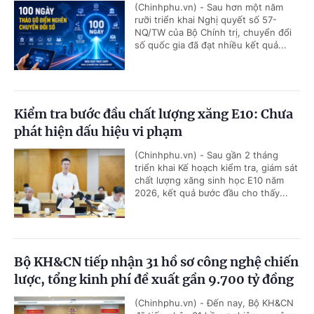
(Chinhphu.vn) - Sau hơn một năm
rưỡi triển khai Nghị quyết số 57-
NQ/TW của Bộ Chính trị, chuyển đổi
số quốc gia đã đạt nhiều kết quả...
Kiểm tra bước đầu chất lượng xăng E10: Chưa
phát hiện dấu hiệu vi phạm
(Chinhphu.vn) - Sau gần 2 tháng
triển khai Kế hoạch kiểm tra, giám sát
chất lượng xăng sinh học E10 năm
2026, kết quả bước đầu cho thấy...
Bộ KH&CN tiếp nhận 31 hồ sơ công nghệ chiến
lược, tổng kinh phí đề xuất gần 9.700 tỷ đồng
(Chinhphu.vn) - Đến nay, Bộ KH&CN