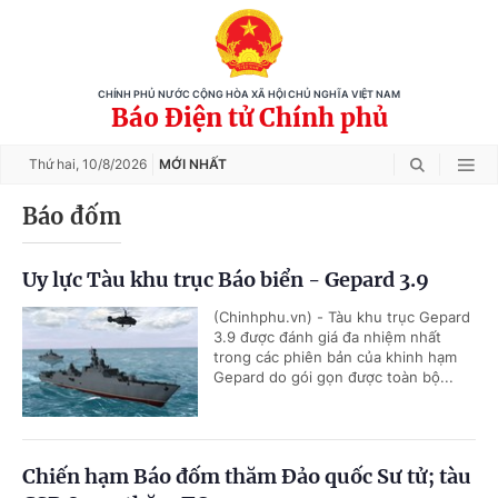
CHÍNH PHỦ NƯỚC CỘNG HÒA XÃ HỘI CHỦ NGHĨA VIỆT NAM
Báo Điện tử Chính phủ
Thứ hai,
10/8/2026
MỚI NHẤT
Báo đốm
Uy lực Tàu khu trục Báo biển - Gepard 3.9
(Chinhphu.vn) - Tàu khu trục Gepard
3.9 được đánh giá đa nhiệm nhất
trong các phiên bản của khinh hạm
Gepard do gói gọn được toàn bộ...
Chiến hạm Báo đốm thăm Đảo quốc Sư tử; tàu