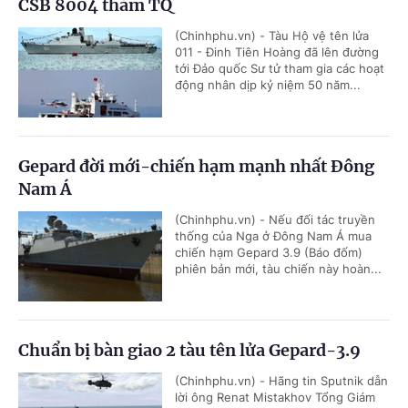
CSB 8004 thăm TQ
(Chinhphu.vn) - Tàu Hộ vệ tên lửa
011 - Đinh Tiên Hoàng đã lên đường
tới Đảo quốc Sư tử tham gia các hoạt
động nhân dịp kỷ niệm 50 năm...
Gepard đời mới-chiến hạm mạnh nhất Đông
Nam Á
(Chinhphu.vn) - Nếu đối tác truyền
thống của Nga ở Đông Nam Á mua
chiến hạm Gepard 3.9 (Báo đốm)
phiên bản mới, tàu chiến này hoàn...
Chuẩn bị bàn giao 2 tàu tên lửa Gepard-3.9
(Chinhphu.vn) - Hãng tin Sputnik dẫn
lời ông Renat Mistakhov Tổng Giám