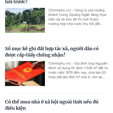
hồi trước?
(Chinhphu.vn) - Công ty của Hoàng
Khánh Hưng (Quảng Ngãi) đang thực
hiện dự án khu đô thị mới thuộc
trường hợp nhà nước thu hồi đất...
Sổ mục kê ghi đất hợp tác xã, người dân có
được cấp Giấy chứng nhận?
(Chinhphu.vn) - Gia đình ông Nguyễn
Minh sử dụng ổn định 1.546 m² đất từ
trước năm 1979 đến nay, chia làm 03
thửa (đã làm 900 m² nhà ở, còn lại...
Có thể mua nhà ở xã hội ngoài tỉnh nếu đủ
điều kiện