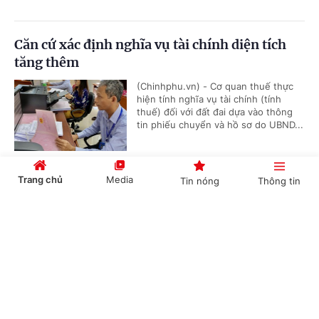
Căn cứ xác định nghĩa vụ tài chính diện tích
tăng thêm
(Chinhphu.vn) - Cơ quan thuế thực
hiện tính nghĩa vụ tài chính (tính
thuế) đối với đất đai dựa vào thông
tin phiếu chuyển và hồ sơ do UBND...
Trang chủ
Media
Tin nóng
Thông tin
Bồi dưỡng học sinh thi giải thể thao có được
quy đổi tiết dạy?
Cổng TTĐT Chính phủ
English
中文
(Chinhphu.vn) - Bà Thanh Thủy là
giáo viên Giáo dục thể chất cấp
THCS, được phân công bồi dưỡng đội
tuyển học sinh giỏi thể dục thể...
Chuyên mục